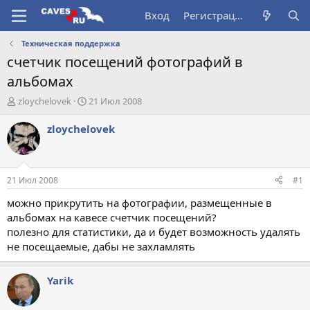
Вход
Регистрация
Техническая поддержка
счетчик посещений фотографий в
альбомах
А
Д
zloychelovek
21 Июл 2008
в
а
т
т
zloychelovek
о
а
р
н
т
а
е
ч
21 Июл 2008
#1
м
а
ы
л
можно прикрутить на фотографии, размещенные в
а
альбомах на кавесе счетчик посещений?
полезно для статистики, да и будет возможность удалять
не посещаемые, дабы не захламлять
Yarik