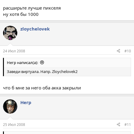
расширьте лучше пикселя
ну хотя бы 1000
zloychelovek
24 Июл 2008
#10
Негр написал(а):
Заведи виртуала. Напр. Zloychelovek2
что б мне за него оба акка закрыли
Негр
25 Июл 2008
#11