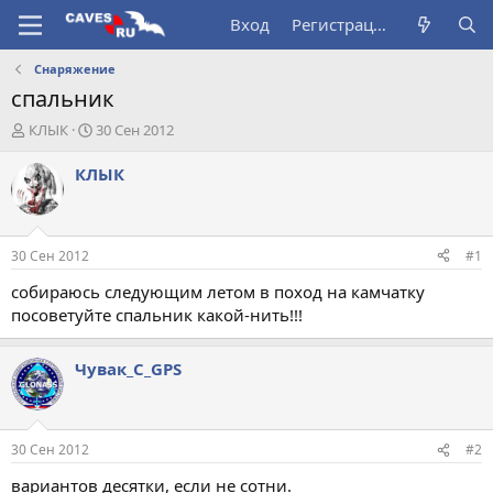
Вход
Регистрация
Снаряжение
спальник
А
Д
КЛЫК
30 Сен 2012
в
а
т
т
КЛЫК
о
а
р
н
т
а
е
ч
30 Сен 2012
#1
м
а
ы
л
собираюсь следующим летом в поход на камчатку
а
посоветуйте спальник какой-нить!!!
Чувак_С_GPS
30 Сен 2012
#2
вариантов десятки, если не сотни.