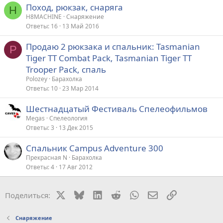
Поход, рюкзак, снаряга
H
H8MACHINE
Снаряжение
Ответы
16
13 Май 2016
Продаю 2 рюкзака и спальник: Tasmanian
P
Tiger TT Combat Pack, Tasmanian Tiger TT
Trooper Pack, спаль
Polozey
Барахолка
Ответы
10
23 Мар 2014
Шестнадцатый Фестиваль Спелеофильмов
Megas
Спелеология
Ответы
3
13 Дек 2015
Спальник Campus Adventure 300
Прекрасная N
Барахолка
Ответы
4
17 Авг 2012
X
Bluesky
LinkedIn
Reddit
WhatsApp
Электронная поч
Ссылка
Поделиться:
Снаряжение