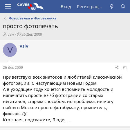
Вход
Регистрация
Фотосъемка и Фототехника
просто фотопечать
А
Д
vslv
26 Дек 2009
в
а
т
т
vslv
V
о
а
р
н
т
а
е
ч
26 Дек 2009
#1
м
а
ы
л
Приветствую всех знатоков и любителей классической
а
фотографии. С наступающим Новым Годом!
А в уходящем году хочется вспомнить молодость и
напечатать простые ч/б фотографии со старых
негативов, старым способом, но проблема: не могу
найти в Москве просто фотобумагу, проявитель,
фиксаж...(((
Кто знает, подскажите, Люди . . .