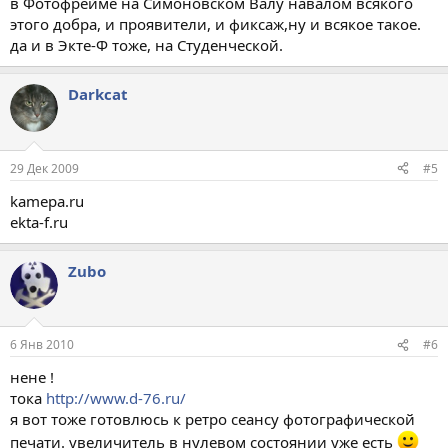
в Фотофрейме на Симоновском Валу навалом всякого
этого добра, и проявители, и фиксаж,ну и всякое такое.
да и в Экте-Ф тоже, на Студенческой.
Darkcat
29 Дек 2009
#5
kamepa.ru
ekta-f.ru
Zubo
6 Янв 2010
#6
нене !
тока
http://www.d-76.ru/
я вот тоже готовлюсь к ретро сеансу фотографической
печати. увеличитель в нулевом состоянии уже есть