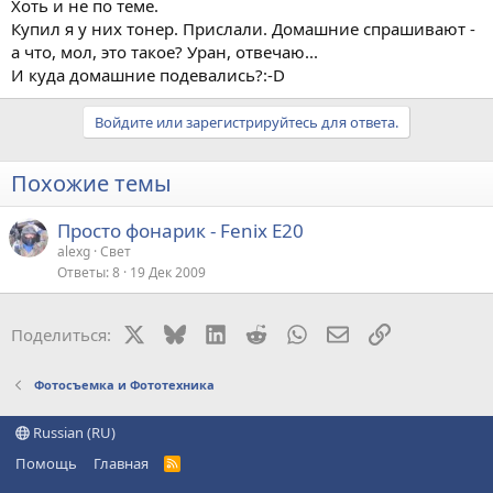
Хоть и не по теме.
Купил я у них тонер. Прислали. Домашние спрашивают -
а что, мол, это такое? Уран, отвечаю...
И куда домашние подевались?:-D
Войдите или зарегистрируйтесь для ответа.
Похожие темы
Просто фонарик - Fenix E20
alexg
Свет
Ответы
8
19 Дек 2009
X
Bluesky
LinkedIn
Reddit
WhatsApp
Электронная поч
Ссылка
Поделиться:
Фотосъемка и Фототехника
Russian (RU)
Помощь
Главная
R
S