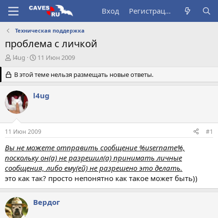
Вход
Регистрация
Техническая поддержка
проблема с личкой
А
Д
l4ug
11 Июн 2009
в
а
т
В этой теме нельзя размещать новые ответы.
т
о
а
р
н
l4ug
т
а
е
ч
м
а
ы
л
11 Июн 2009
#1
а
Вы не можете отправить сообщение %username%,
поскольку он(а) не разрешил(а) принимать личные
сообщения, либо ему(ей) не разрешено это делать.
это как так? просто непонятно как такое может быть))
Вердог