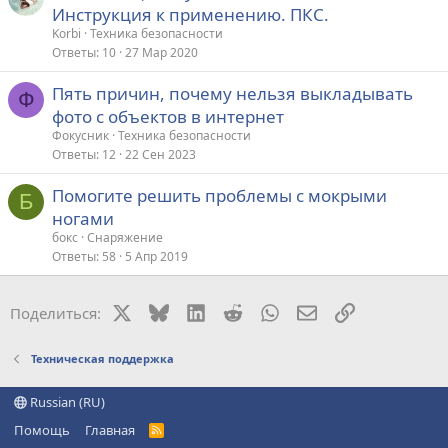
Инструкция к применению. ПКС.
Korbi
Техника безопасности
Ответы
10
27 Мар 2020
Пять причин, почему нельзя выкладывать
Ф
фото с объектов в интернет
Фокусник
Техника безопасности
Ответы
12
22 Сен 2023
Помогите решить проблемы с мокрыми
Б
ногами
бокс
Снаряжение
Ответы
58
5 Апр 2019
X
Bluesky
LinkedIn
Reddit
WhatsApp
Электронная поч
Ссылка
Поделиться:
Техническая поддержка
Russian (RU)
Помощь
Главная
R
S