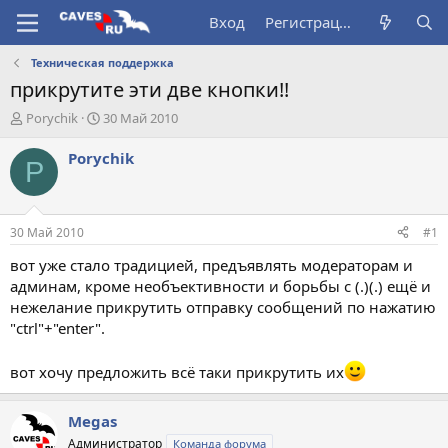
Вход
Регистрация
Техническая поддержка
прикрутите эти две кнопки!!
А
Д
Porychik
30 Май 2010
в
а
т
т
Porychik
P
о
а
р
н
т
а
е
ч
30 Май 2010
#1
м
а
ы
л
вот уже стало традицией, предъявлять модераторам и
а
админам, кроме необъективности и борьбы с (.)(.) ещё и
нежелание прикрутить отправку сообщений по нажатию
"ctrl"+"enter".
вот хочу предложить всё таки прикрутить их
Megas
Администратор
Команда форума