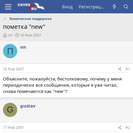
Вход
Регистрация
Техническая поддержка
пометка "new"
А
Д
пп
16 Янв 2007
в
а
т
т
пп
П
о
а
р
н
т
а
е
ч
16 Янв 2007
#1
м
а
ы
л
Объясните, пожалуйста, бестолковому, почему у меня
а
периодически все сообщения, которые я уже читал,
снова помечаются как "new"?
gustav
G
17 Янв 2007
#2