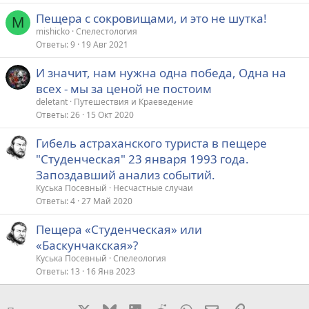
Пещера с сокровищами, и это не шутка!
M
mishicko
Спелестология
Ответы
9
19 Авг 2021
И значит, нам нужна одна победа, Одна на
всех - мы за ценой не постоим
deletant
Путешествия и Краеведение
Ответы
26
15 Окт 2020
Гибель астраханского туриста в пещере
"Студенческая" 23 января 1993 года.
Запоздавший анализ событий.
Куська Посевный
Несчастные случаи
Ответы
4
27 Май 2020
Пещера «Студенческая» или
«Баскунчакская»?
Куська Посевный
Спелеология
Ответы
13
16 Янв 2023
X
Bluesky
LinkedIn
Reddit
WhatsApp
Электронная поч
Ссылка