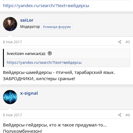
https://yandex.ru/search/?text=вейдерсы
saiLor
Модератор
Команда форума
8 Ноя 2017
#5
livecitizen написал(а):
https://yandex.ru/search/?text=вейдерсы
Вейдерсы-шмейдерсы - птичий, тарабарский язык.
ЗАБРОДНИКИ, хипстеры сраные!
x-signal
8 Ноя 2017
#6
Вейдерсы-гейдерсы, кто ж такое придумал-то...
Полукомбинезон!