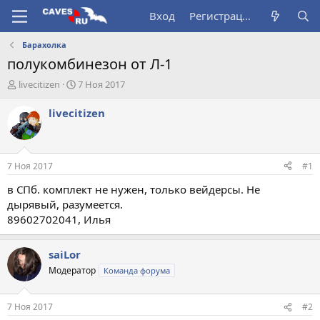
Вход
Регистрация
Барахолка
полукомбинезон от Л-1
А
Д
livecitizen
7 Ноя 2017
в
а
т
т
livecitizen
о
а
р
н
т
а
е
ч
7 Ноя 2017
#1
м
а
ы
л
в СПб. комплект не нужен, только вейдерсы. Не
а
дырявый, разумеется.
89602702041, Илья
saiLor
Модератор
Команда форума
7 Ноя 2017
#2