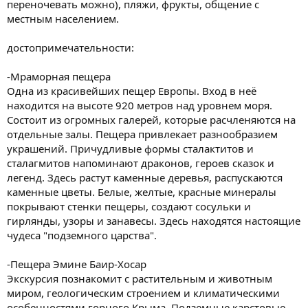
переночевать можно), пляжи, фрукты, общение с
местным населением.
достопримечательности:
-Мраморная пещера
Одна из красивейших пещер Европы. Вход в неё
находится на высоте 920 метров над уровнем моря.
Состоит из огромных галерей, которые расчленяются на
отдельные залы. Пещера привлекает разнообразием
украшений. Причудливые формы сталактитов и
сталагмитов напоминают драконов, героев сказок и
легенд. Здесь растут каменные деревья, распускаются
каменные цветы. Белые, желтые, красные минералы
покрывают стенки пещеры, создают сосульки и
гирлянды, узоры и занавесы. Здесь находятся настоящие
чудеса "подземного царства".
-Пещера Эмине Баир-Хосар
Экскурсия познакомит с растительным и животным
миром, геологическим строением и климатическими
особенностями горного Крыма. Подземные карстовые