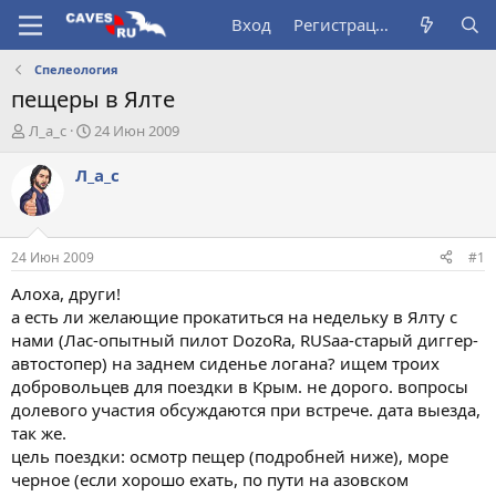
Вход
Регистрация
Спелеология
пещеры в Ялте
А
Д
Л_а_с
24 Июн 2009
в
а
т
т
Л_а_с
о
а
р
н
т
а
е
ч
24 Июн 2009
#1
м
а
ы
л
Алоха, други!
а
а есть ли желающие прокатиться на недельку в Ялту с
нами (Лас-опытный пилот DozoRа, RUSaa-старый диггер-
автостопер) на заднем сиденье логана? ищем троих
добровольцев для поездки в Крым. не дорого. вопросы
долевого участия обсуждаются при встрече. дата выезда,
так же.
цель поездки: осмотр пещер (подробней ниже), море
черное (если хорошо ехать, по пути на азовском