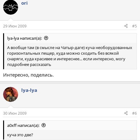
ori
29 Июн 2009
#5
lya-lya написал(а):
А вообще там (в смысле на Чатыр-даге) куча необорудованных
горизонтальных пещер, куда можно сходить без всякой
снаряги, куда красивее и интереснее... если интересно, могу
подробнее рассказать
Интересно, поделись.
lya-lya
30 Июн 2009
#6
a0xff написал(а):
куча это две?