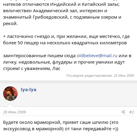
натеков отличаются Индийский и Китайский залы;
величествен Академический зал, интересен и
знаменитый Грибоедовский, с подземным озером и
рекой.
+ ласточкино гнездо и, при желании, еще местечко, где
более 50 пещер на несколько квадратных километров
заинтеросованные пишем сюда
oldbelieve@mail.ru
или в
личку. недовольные, флудеры и прочие умники идут
строем! с уважением, Лас
Последнее редактирование:
25 Июн 2009
lya-lya
28 Июн 2009
#2
Будете около мраморной, привет саше шпилю (это
экскурсовод в мраморной) от тани передавайте =))