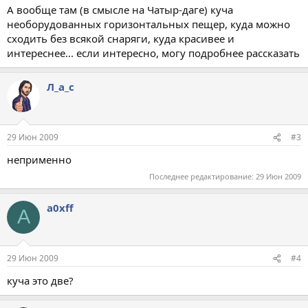
А вообще там (в смысле на Чатыр-даге) куча
необорудованных горизонтальных пещер, куда можно
сходить без всякой снаряги, куда красивее и
интереснее... если интересно, могу подробнее рассказать
Л_а_с
29 Июн 2009
#3
неприменно
Последнее редактирование:
29 Июн 2009
a0xff
A
29 Июн 2009
#4
куча это две?