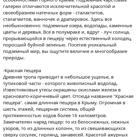
галереи отличаются исключительной красотой и
своеобразием натечных форм - сталактитов,
сталагмитов, ванночек и драпировок. Здесь все
необыкновенно: подземные озера, водопады, каменные
цветы и деревья. Все в полумраке и, вдруг - луч солнца,
прорывающийся в пещеру через естественный колодец,
поросший буйной зеленью. Посетив уникальный
подземный мир, вы ощутите величие и многообразие
природы.
-Красная пещера
Древняя тропа приводит в небольшое ущелье, в
тупиковой части - которого живописный водопад.
Известняковые утесы окрашены окислами железа в
красновато-коричневый цвет. Отсюда название "Красная
пещера". самая длинная пещера в Крыму. Огромная в
шесть этажей, пещерная система, общей
протяженностью ходов более 16 километров.
Замечателен наряд пещер: то из белоснежных, нежных
узоров, то из длинных колонн, то из свешивающихся
сверху сосулек, гирлянд, занавесей. Красотой ажурных