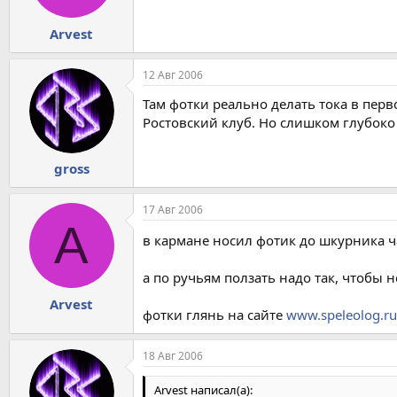
Arvest
12 Авг 2006
Там фотки реально делать тока в пер
Ростовский клуб. Но слишком глубоко 
gross
17 Авг 2006
A
в кармане носил фотик до шкурника ча
а по ручьям ползать надо так, чтобы 
Arvest
фотки глянь на сайте
www.speleolog.ru
18 Авг 2006
Arvest написал(а):