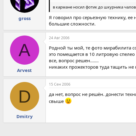
в кармане носил фотик до шкурника чалова
Я говорил про серьезную технику, ее 
gross
большие сложности.
24 Авг 2006
A
Родной ты мой, те фото мирабилита 
это помещается в 10 литровую спелео (
все, вопрос решен.......
никаких прожекторов туда тащить не 
Arvest
15 Сен 2006
D
да нет, вопрос не решён. донести тех
свыше
Dmitry