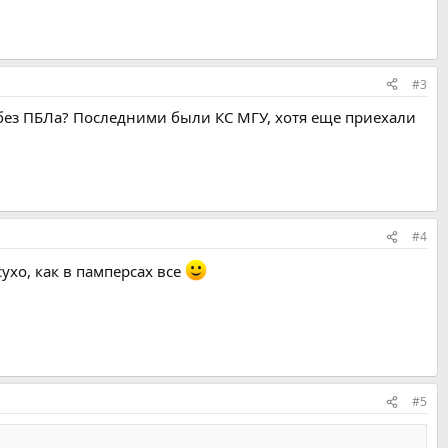
#3
 без ПБЛа? Последними были КС МГУ, хотя еще приехали
#4
ухо, как в памперсах все
#5