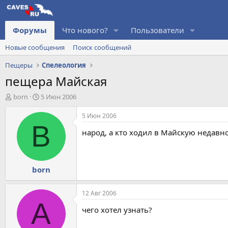
Форумы
Что нового?
Пользователи
Новые сообщения
Поиск сообщений
Пещеры
Спелеология
пещера Майская
А
Д
born
5 Июн 2006
в
а
т
т
5 Июн 2006
о
а
B
народ, а кто ходил в Майскую недавно 
р
н
т
а
е
ч
м
а
born
ы
л
а
12 Авг 2006
A
чего хотел узнать?