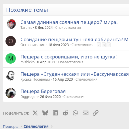
Похожие темы
Самая длинная соляная пещерой мира.
Taranis
8 Дек 2024
Спелестология
Созидание пещеры и туннеля-лабиринта? 
О
Островитянин
18 Фев 2023
Спелеология
7
8
9
Пещера с сокровищами, и это не шутка!
M
mishicko
8 Апр 2021
Спелестология
Пещера «Студенческая» или «Баскунчакская
Куська Посевный
16 Апр 2020
Спелеология
Пещера Береговая
Diggrogen
26 Фев 2020
Спелеология
X
Bluesky
LinkedIn
Reddit
WhatsApp
Электронная почт
Ссылка
Поделиться:
Пещеры
Спелеология