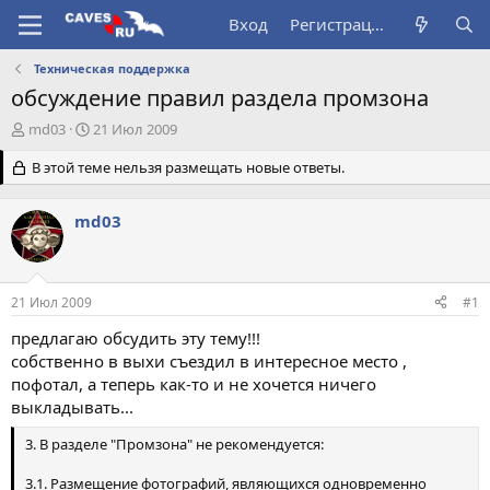
Вход
Регистрация
Техническая поддержка
обсуждение правил раздела промзона
А
Д
md03
21 Июл 2009
в
а
т
В этой теме нельзя размещать новые ответы.
т
о
а
р
н
md03
т
а
е
ч
м
а
ы
л
21 Июл 2009
#1
а
предлагаю обсудить эту тему!!!
собственно в выхи съездил в интересное место ,
пофотал, а теперь как-то и не хочется ничего
выкладывать...
3. В разделе "Промзона" не рекомендуется:
3.1. Размещение фотографий, являющихся одновременно