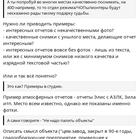
А ты попробуй во многих местах качественно поснимать, на
40D например, то то отдел режима/ЧОПы/монтеры будут
несказанно рады такому подарку судьбы.
Нужно ли приводить примеры:
- интересных отчетов с некачественными фото?
- качественные снимки с унылого места, делающие отчет
интересным?
- интересных отчетов вовсе без фоток - лишь из текста,
или же с минимумом снимков низкого качества и
изрядной текстовой частью?
Или и так всё понятно?
Это как? Примеры в студию.
Пример атмосферных отчетов - отчеты Элис с АЗЛК, Зила
итп. Место всем известно, однако же показаны именно
фотки.
А сами говорите - "Не надо палить объекты"
Описать смысл объекта ("цем.завод, закрыт в 90-е годы,
градообразующее предприятие, приведшее к