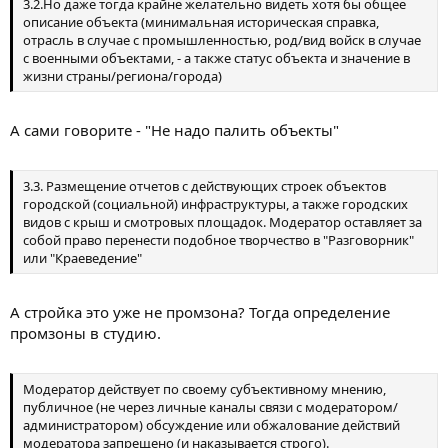
3.2.Но даже тогда крайне желательно видеть хотя бы общее
нарушающие Правил ресурса и внутренних правил раздела
описание объекта (минимальная историческая справка,
"Промзона"
отрасль в случае с промышленностью, род/вид войск в случае
с военными объектами, - а также статус объекта и значение в
жизни страны/региона/города)
А сами говорите - "Не надо палить объекты"
3.3. Размещение отчетов с действующих строек объектов
городской (социальной) инфраструктуры, а также городских
видов с крыш и смотровых площадок. Модератор оставляет за
собой право перенести подобное творчество в "Разговорник"
или "Краеведение"
А стройка это уже не промзона? Тогда определение
промзоны в студию.
Модератор действует по своему субъективному мнению,
публичное (не через личные каналы связи с модератором/
администратором) обсуждение или обжалование действий
модератора запрещено (и наказывается строго).