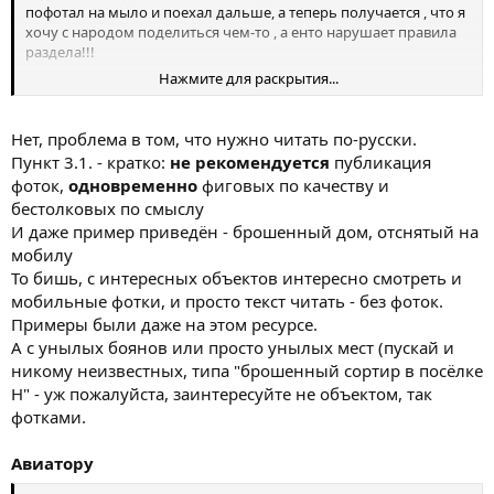
пофотал на мыло и поехал дальше, а теперь получается , что я
хочу с народом поделиться чем-то , а енто нарушает правила
раздела!!!
Нажмите для раскрытия...
вот и пишу , что нет желания!!!
Нет, проблема в том, что нужно читать по-русски.
Пункт 3.1. - кратко:
не рекомендуется
публикация
фоток,
одновременно
фиговых по качеству и
бестолковых по смыслу
И даже пример приведён - брошенный дом, отснятый на
мобилу
То бишь, с интересных объектов интересно смотреть и
мобильные фотки, и просто текст читать - без фоток.
Примеры были даже на этом ресурсе.
А с унылых боянов или просто унылых мест (пускай и
никому неизвестных, типа "брошенный сортир в посёлке
Н" - уж пожалуйста, заинтересуйте не объектом, так
фотками.
Авиатору