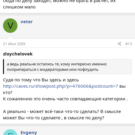
сюда по делу заходит, можно не брать в расчет, их
слишком мало
veter
V
21 Июл 2009
#13
zloychelovek
а ведь реальне остались те, кому интересно именно
поприператься с модераторами или пофлудить
Судя по тому что Вы здесь и здесь
http://caves.ru/showpost.php?p=476066&postcount=7
вы
кто?
К сожалению это очень часто совпадающие категории .
А реально - может всё-таки что-то сделать? В смысле
может Вы что-то сделаете , в смысле по делу?
Evgeny