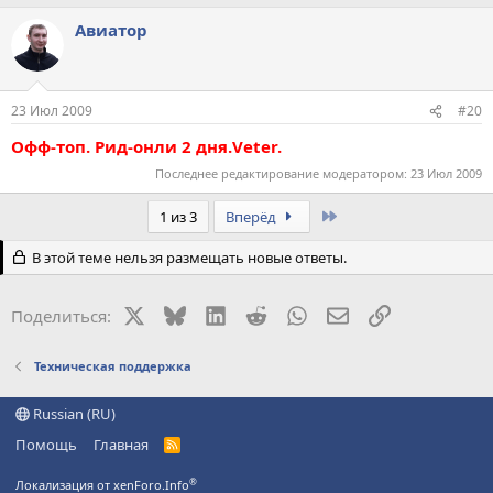
Авиатор
23 Июл 2009
#20
Офф-топ. Рид-онли 2 дня.Veter.
Последнее редактирование модератором:
23 Июл 2009
Last
1 из 3
Вперёд
В этой теме нельзя размещать новые ответы.
X
Bluesky
LinkedIn
Reddit
WhatsApp
Электронная поч
Ссылка
Поделиться:
Техническая поддержка
Russian (RU)
Помощь
Главная
R
S
S
®
Локализация от xenForo.Info