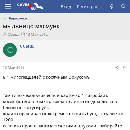
Вход
Регистрация
Барахолка
мыльницо масмунк
А
Д
ССыщ
13 Май 2012
в
а
т
т
ССыщ
С
о
а
р
н
т
а
е
ч
13 Май 2012
#1
м
а
ы
л
8,1 мигопеццелей с косячным фокусомъ
а
там типо чехольчик есть и карточко 1 гигробайт.
косяк фотега в том что какая то линза не доходит и в
близи не фокусирует.
ходил спрашивал скока ремонт стоить бует, сказали что
1200.
если кто просто занимается этими штуками., забирайте