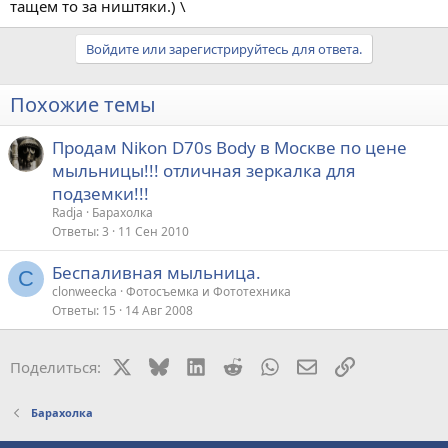
тащем то за ништяки.) \
Войдите или зарегистрируйтесь для ответа.
Похожие темы
Продам Nikon D70s Body в Москве по цене
мыльницы!!! отличная зеркалка для
подземки!!!
Radja
Барахолка
Ответы
3
11 Сен 2010
Беспаливная мыльница.
C
clonweecka
Фотосъемка и Фототехника
Ответы
15
14 Авг 2008
X
Bluesky
LinkedIn
Reddit
WhatsApp
Электронная поч
Ссылка
Поделиться:
Барахолка