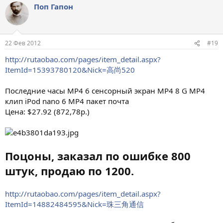
Поп Гапон
22 Фев 2012
#19
http://rutaobao.com/pages/item_detail.aspx?
ItemId=15393780120&Nick=高尚520
Последние часы MP4 6 сенсорный экран MP4 8 G MP4
клип iPod nano 6 MP4 пакет почта
Цена: $27.92 (872,78р.)
Поцоны, заказал по ошибке 800
штук, продаю по 1200.
http://rutaobao.com/pages/item_detail.aspx?
ItemId=14882484595&Nick=珠三角通信