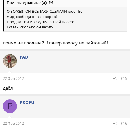
Приплызд написал(а):
О БОЖЕ!!! ОН ВСЕ ТАКИ СДЕЛАЛИ judenfrei
мир, свобода от заговоров!
Продам ПОНЧО купилю твой плеер!
Кстать, сколько он весит?
пончо не продавай!!! плеер походу не лайтовый!
PAD
22 Фев 2012
#15
дабл
PROFU
P
22 Фев 2012
#16