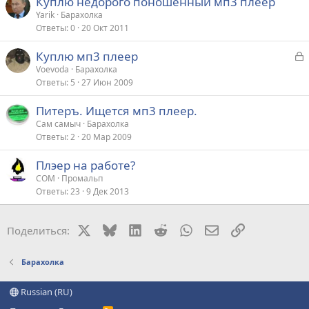
Куплю недорого поношенный мп3 плеер
Yarik
Барахолка
Ответы
0
20 Окт 2011
З
Куплю мп3 плеер
а
Voevoda
Барахолка
Ответы
5
27 Июн 2009
к
р
Питеръ. Ищется мп3 плеер.
Сам самыч
Барахолка
т
Ответы
2
20 Мар 2009
а
Плэер на работе?
COM
Промальп
Ответы
23
9 Дек 2013
X
Bluesky
LinkedIn
Reddit
WhatsApp
Электронная поч
Ссылка
Поделиться:
Барахолка
Russian (RU)