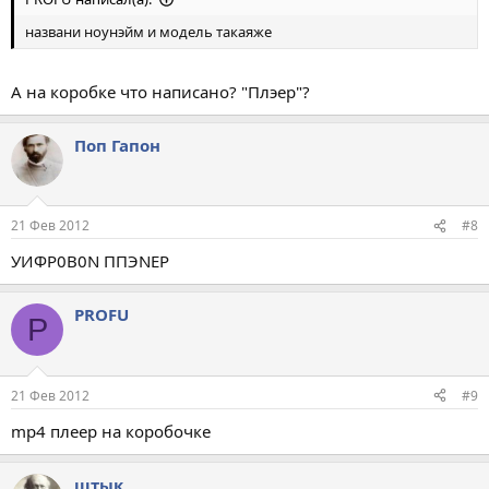
названи ноунэйм и модель такаяже
А на коробке что написано? "Плэер"?
Поп Гапон
21 Фев 2012
#8
УИФР0В0N ППЭNЕР
PROFU
P
21 Фев 2012
#9
mp4 плеер на коробочке
штык