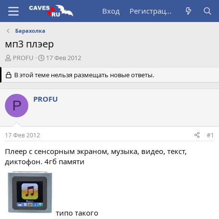
Вход
Регистрация
Барахолка
мп3 плэер
А
Д
PROFU
17 Фев 2012
в
а
т
В этой теме нельзя размещать новые ответы.
т
о
а
р
н
PROFU
т
а
P
е
ч
м
а
ы
л
17 Фев 2012
#1
а
Плеер с сенсорным экраном, музыка, видео, текст,
диктофон. 4гб памяти
типо такого