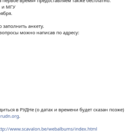
 первое время» предоставляем также бесплатно.
Н и МГУ
ября.
о заполнить анкету.
вопросы можно написав по адресу:
диться в РУДНе (о датах и времени будет сказан позже)
-rudn.org
.
ttp://www.scavalon.be/webalbums/index.html