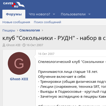
Форумы
Что нового?
Пользователи
Новые сообщения
Поиск сообщений
Пещеры
Спелеология
клуб "Сокольники - РУДН" - набор в
А
Д
Ghost-XIII
16 Окт 2007
в
а
т
т
16 Окт 2007
о
а
G
Спелеологический клуб "Сокольники -
р
н
т
а
е
ч
Принимаются лица старше 18 лет.
м
а
Обучение включает в себя:
Ghost-XIII
ы
л
- Тренировки (общая физическая подго
а
- Лекции (снаряжение, техника SRT, т
- Выезды в Подмосковье - круглый год
- Зачетную экспедицию в пещеры Кавк