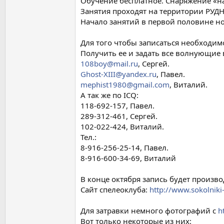
Обучение бесплатное. Снаряжение «на
Занятия проходят на территории РУД
Начало занятий в первой половине но
Для того чтобы записаться необходим
Получить ее и задать все волнующие 
108boy@mail.ru
, Сергей.
Ghost-XIII@yandex.ru
, Павел.
mephist1980@gmail.com
, Виталий.
А так же по ICQ:
118-692-157, Павел.
289-312-461, Сергей.
102-022-424, Виталий.
Тел.:
8-916-256-25-14, Павел.
8-916-600-34-69, Виталий
В конце октября запись будет произво
Сайт спелеоклуба:
http://www.sokolniki
Для затравки немного фотографий с
h
Вот только некоторые из них: