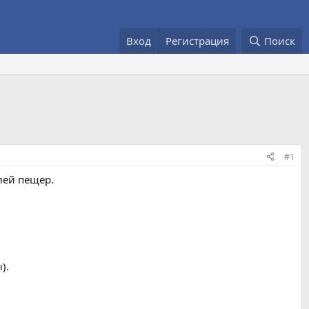
Вход
Регистрация
Поиск
#1
лей пещер.
).