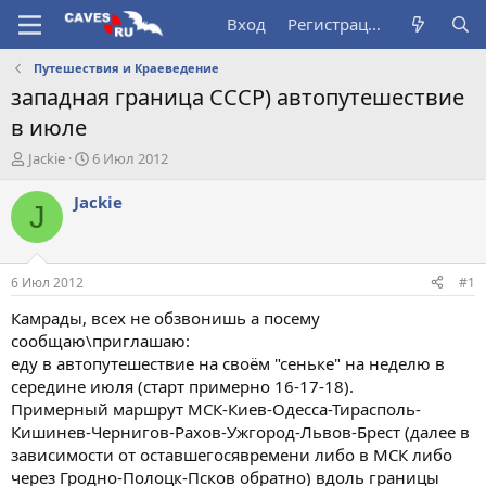
Вход
Регистрация
Путешествия и Краеведение
западная граница СССР) автопутешествие
в июле
А
Д
Jackie
6 Июл 2012
в
а
т
т
Jackie
J
о
а
р
н
т
а
е
ч
6 Июл 2012
#1
м
а
ы
л
Камрады, всех не обзвонишь а посему
а
сообщаю\приглашаю:
еду в автопутешествие на своём "сеньке" на неделю в
середине июля (старт примерно 16-17-18).
Примерный маршрут МСК-Киев-Одесса-Тирасполь-
Кишинев-Чернигов-Рахов-Ужгород-Львов-Брест (далее в
зависимости от оставшегосявремени либо в МСК либо
через Гродно-Полоцк-Псков обратно) вдоль границы