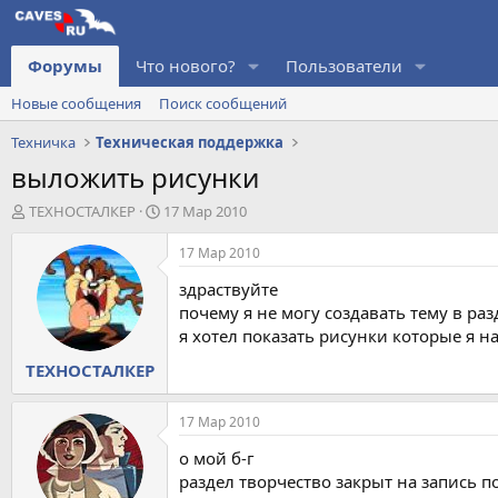
Форумы
Что нового?
Пользователи
Новые сообщения
Поиск сообщений
Техничка
Техническая поддержка
выложить рисунки
А
Д
ТЕХНОСТАЛКЕР
17 Мар 2010
в
а
т
т
17 Мар 2010
о
а
здраствуйте
р
н
т
а
почему я не могу создавать тему в раз
е
ч
я хотел показать рисунки которые я н
м
а
ТЕХНОСТАЛКЕР
ы
л
а
17 Мар 2010
о мой б-г
раздел творчество закрыт на запись п