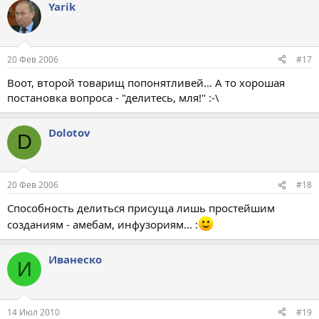
Yarik
20 Фев 2006
#17
Воот, второй товарищ попонятливей... А то хорошая
постановка вопроса - "делитесь, мля!" :-\
Dolotov
D
20 Фев 2006
#18
Способность делиться присуща лишь простейшим
созданиям - амебам, инфузориям... :
Иванеско
И
14 Июл 2010
#19