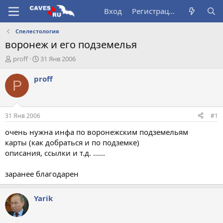
Вход
Регистрация
Спелестология
воронеж и его подземелья
А
Д
proff
31 Янв 2006
в
а
т
т
proff
P
о
а
р
н
т
а
е
ч
31 Янв 2006
#1
м
а
ы
л
очень нужна инфа по воронежским подземельям
а
карты (как добраться и по подземке)
описания, ссылки и т.д. ......
заранее благодарен
Yarik