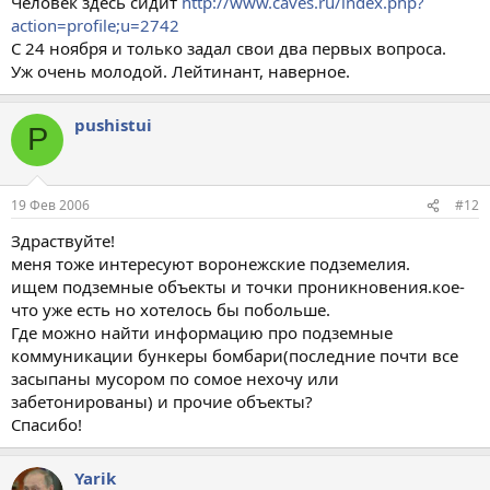
Человек здесь сидит
http://www.caves.ru/index.php?
action=profile;u=2742
С 24 ноября и только задал свои два первых вопроса.
Уж очень молодой. Лейтинант, наверное.
pushistui
P
19 Фев 2006
#12
Здраствуйте!
меня тоже интересуют воронежские подземелия.
ищем подземные объекты и точки проникновения.кое-
что уже есть но хотелось бы побольше.
Где можно найти информацию про подземные
коммуникации бункеры бомбари(последние почти все
засыпаны мусором по сомое нехочу или
забетонированы) и прочие объекты?
Спасибо!
Yarik