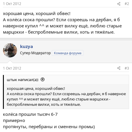
1 Окт 2012
#2
хорошая цена, хороший обвес!
А колёса скока прошли? Если созреешь на дербан, я б
наверное купил ^^ и может вилку ещё, люблю старые
марцокки - беспроблемные вилки, хоть и тяжёлые.
kuzya
Супер Модератор
Команда форума
1 Окт 2012
#3
штык написал(а):
хорошая цена, хороший обвес!
А колёса скока прошли? Если созреешь на дербан, я б наверное
купил ^^ и может вилку ещё, люблю старые марцокки -
беспроблемные вилки, хоть и тяжёлые.
колёса прошли тысяч 6-7
примерно
протянуты, перебраны и сменены промы)