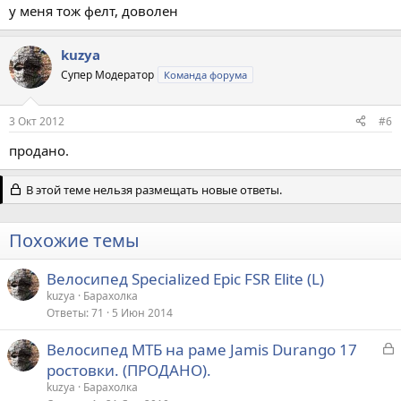
у меня тож фелт, доволен
kuzya
Супер Модератор
Команда форума
3 Окт 2012
#6
продано.
В этой теме нельзя размещать новые ответы.
Похожие темы
Велосипед Specialized Epic FSR Elite (L)
kuzya
Барахолка
Ответы
71
5 Июн 2014
З
Велосипед МТБ на раме Jamis Durango 17
а
ростовки. (ПРОДАНО).
к
kuzya
Барахолка