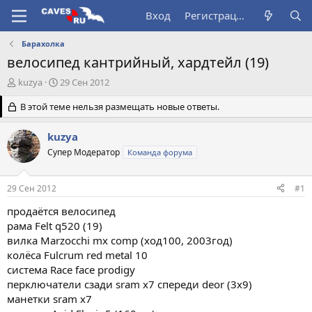
Вход
Регистрация
Барахолка
велосипед кантрийный, хардтейл (19)
А
Д
kuzya
29 Сен 2012
в
а
т
В этой теме нельзя размещать новые ответы.
т
о
а
р
н
kuzya
т
а
Супер Модератор
Команда форума
е
ч
м
а
ы
л
29 Сен 2012
#1
а
продаётся велосипед
рама Felt q520 (19)
вилка Marzocchi mx comp (ход100, 2003год)
колёса Fulcrum red metal 10
система Race face prodigy
перключатели сзади sram x7 спереди deor (3х9)
манетки sram x7