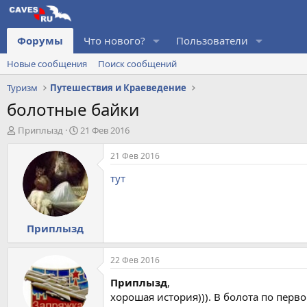
Форумы
Что нового?
Пользователи
Новые сообщения
Поиск сообщений
Туризм
Путешествия и Краеведение
болотные байки
А
Д
Приплызд
21 Фев 2016
в
а
т
т
21 Фев 2016
о
а
тут
р
н
т
а
е
ч
м
а
Приплызд
ы
л
а
22 Фев 2016
Приплызд
,
хорошая история))). В болота по перво