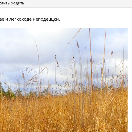
асайты ходить
ае и легкоходе неподеццки.