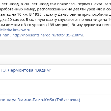
лет назад, а 700 лет назад там появилась первая шахта. За 
выработанных камер, расположенных на девяти уровнях и 
а запад на 10 км. В 1935 г. шахту Даниловича приспособил
ка 20 камер. В соляную шахту спускаются по лестнице на 1-
ым лифтом с 3-го уровня (135 метров). Внизу держится тем
eliczka.krakow.ru
.
1.html
,
http://horisonts.narod.ru/foto135-2.html
.
 Ю. Лермонтова "Вадим"
 пещера Эмине-Баир-Коба (Трёхглазка)