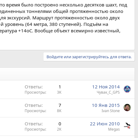
это время было построено несколько десятков шахт, под
соединенных тоннелями общей протяженностью около
и для экскурсий. Маршрут протяженностью около двух
й уровень (64 метра, 380 ступеней). Подъём на
пература +14oC. Вообще объект всемирно известный,
Войдите или зарегистрируйтесь для ответа.
Ответы
1
12 Ноя 2014
Просмотры
3K
Чувак_С_GPS
Ответы
7
10 Янв 2015
Просмотры
8K
Ivan Stone
Ответы
0
22 Июн 2010
Просмотры
2K
Megas