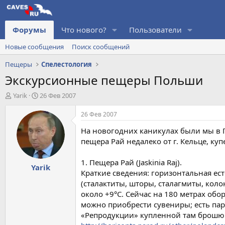
Форумы
Что нового?
Пользователи
Новые сообщения
Поиск сообщений
Пещеры
Спелестология
Экскурсионные пещеры Польши
А
Д
Yarik
26 Фев 2007
в
а
т
т
26 Фев 2007
о
а
На новогодних каникулах были мы в П
р
н
т
а
пещера Рай недалеко от г. Кельце, ку
е
ч
м
а
1. Пещера Рай (Jaskinia Raj).
Yarik
ы
л
Краткие сведения: горизонтальная ест
а
(сталактиты, шторы, сталагмиты, кол
около +9°С. Сейчас на 180 метрах обо
можно приобрести сувениры; есть пар
«Репродукции» купленной там брошю