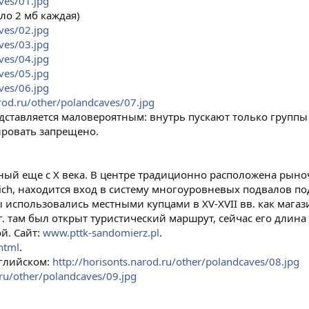
ves/01.jpg
оло 2 мб каждая)
ves/02.jpg
ves/03.jpg
ves/04.jpg
ves/05.jpg
ves/06.jpg
arod.ru/other/polandcaves/07.jpg
ставляется маловероятным: внутрь пускают только группы п
ировать запрещено.
ный еще с X века. В центре традиционно расположена рыно
kich, находится вход в систему многоуровневых подвалов п
 использовались местными купцами в XV-XVII вв. как мага
 там был открыт туристический маршрут, сейчас его длина 
й. Сайт:
www.pttk-sandomierz.pl
.
html
.
нглийском:
http://horisonts.narod.ru/other/polandcaves/08.jpg
.ru/other/polandcaves/09.jpg