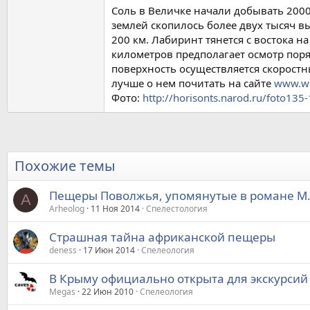
Соль в Величке начали добывать 2000 
землей скопилось более двух тысяч 
200 км. Лабиринт тянется с востока н
километров предполагает осмотр поряд
поверхность осуществляется скоростн
лучше о нем почитать на сайте
www.wi
Фото:
http://horisonts.narod.ru/foto135-
Похожие темы
Пещеры Поволжья, упомянутые в романе М.
A
Arheolog
11 Ноя 2014
Спелестология
Страшная тайна африканской пещеры
deness
17 Июн 2014
Спелеология
В Крыму официально открыта для экскурсий
Megas
22 Июн 2010
Спелеология