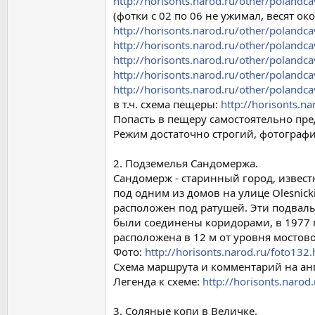
http://horisonts.narod.ru/other/polandca
(фотки с 02 по 06 не ужимал, весят ок
http://horisonts.narod.ru/other/polandca
http://horisonts.narod.ru/other/polandca
http://horisonts.narod.ru/other/polandca
http://horisonts.narod.ru/other/polandca
http://horisonts.narod.ru/other/polandca
в т.ч. схема пещеры:
http://horisonts.n
Попасть в пещеру самостоятельно пред
Режим достаточно строгий, фотограф
2. Подземелья Сандомержа.
Сандомерж - старинный город, извест
под одним из домов на улице Olesnic
расположен под ратушей. Эти подвалы
были соединены коридорами, в 1977 г.
расположена в 12 м от уровня мостово
Фото:
http://horisonts.narod.ru/foto132.
Схема маршрута и комментарий на а
Легенда к схеме:
http://horisonts.narod
3. Соляные копи в Величке.