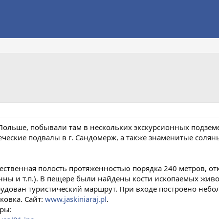
ольше, побывали там в нескольких экскурсионных подземе
печеские подвалы в г. Сандомерж, а также знаменитые солян
ественная полость протяженностью порядка 240 метров, отк
онны и т.п.). В пещере были найдены кости ископаемых жив
рудован туристический маршрут. При входе построено неболь
ковка. Сайт:
www.jaskiniaraj.pl
.
ры: