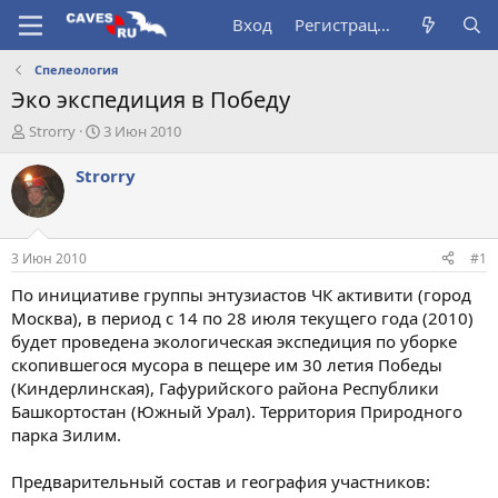
Вход
Регистрация
Спелеология
Эко экспедиция в Победу
А
Д
Strorry
3 Июн 2010
в
а
т
т
Strorry
о
а
р
н
т
а
е
ч
3 Июн 2010
#1
м
а
ы
л
По инициативе группы энтузиастов ЧК активити (город
а
Москва), в период с 14 по 28 июля текущего года (2010)
будет проведена экологическая экспедиция по уборке
скопившегося мусора в пещере им 30 летия Победы
(Киндерлинская), Гафурийского района Республики
Башкортостан (Южный Урал). Территория Природного
парка Зилим.
Предварительный состав и география участников: