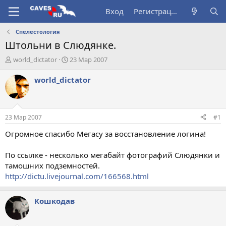
Вход
Регистрация
Спелестология
Штольни в Слюдянке.
А
Д
world_dictator
23 Мар 2007
в
а
т
т
world_dictator
о
а
р
н
т
а
е
ч
23 Мар 2007
#1
м
а
ы
л
Огромное спасибо Мегасу за восстановление логина!
а
По ссылке - несколько мегабайт фотографий Слюдянки и
тамошних подземностей.
http://dictu.livejournal.com/166568.html
Кошкодав