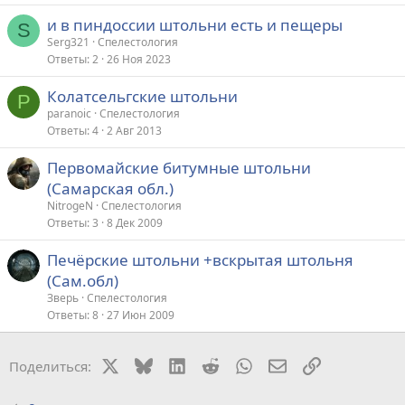
и в пиндоссии штольни есть и пещеры
S
Serg321
Спелестология
Ответы
2
26 Ноя 2023
Колатсельгские штольни
P
paranoic
Спелестология
Ответы
4
2 Авг 2013
Первомайские битумные штольни
(Самарская обл.)
NitrogeN
Спелестология
Ответы
3
8 Дек 2009
Печёрские штольни +вскрытая штольня
(Сам.обл)
Зверь
Спелестология
Ответы
8
27 Июн 2009
X
Bluesky
LinkedIn
Reddit
WhatsApp
Электронная поч
Ссылка
Поделиться: