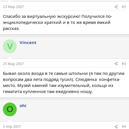
23 Мар 2007
#2
Спасибо за виртуальную экскурсию! Получился по-
энциклопедически краткий и в то же время ёмкий
рассказ.
Vincent
V
25 Мар 2007
#3
Бывал около входа в те самые штольни (я там по другим
вопросам два лета подряд тусил). Слюдянка  конфетка-
место. Музей камней там изумительный, кольцо из
гематита купленное там ежедневно ношу.
ohi
O
5 Апр 2007
#4