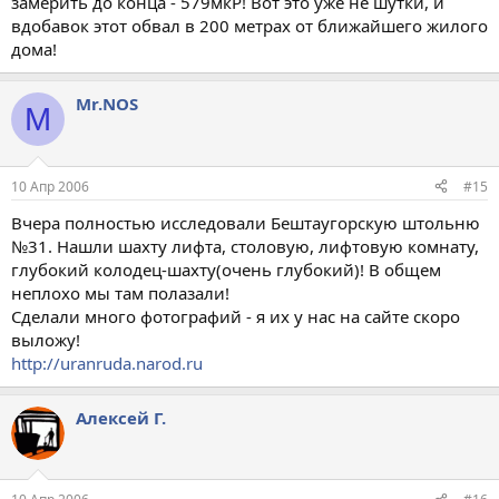
замерить до конца - 579мкР! Вот это уже не шутки, и
вдобавок этот обвал в 200 метрах от ближайшего жилого
дома!
Mr.NOS
M
10 Апр 2006
#15
Вчера полностью исследовали Бештаугорскую штольню
№31. Нашли шахту лифта, столовую, лифтовую комнату,
глубокий колодец-шахту(очень глубокий)! В общем
неплохо мы там полазали!
Сделали много фотографий - я их у нас на сайте скоро
выложу!
http://uranruda.narod.ru
Алексей Г.