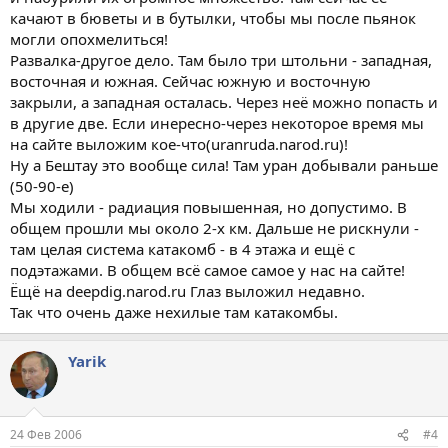
качают в бюветы и в бутылки, чтобы мы после пьянок
могли опохмелиться!
Развалка-другое дело. Там было три штольни - западная,
восточная и южная. Сейчас южную и восточную
закрыли, а западная осталась. Через неё можно попасть и
в другие две. Если инересно-через некоторое время мы
на сайте выложим кое-что(uranruda.narod.ru)!
Ну а Бештау это вообще сила! Там уран добывали раньше
(50-90-е)
Мы ходили - радиация повышенная, но допустимо. В
общем прошли мы около 2-х км. Дальше не рискнули -
там целая система катакомб - в 4 этажа и ещё с
подэтажами. В общем всё самое самое у нас на сайте!
Ёщё на deepdig.narod.ru Глаз выложил недавно.
Так что очень даже нехилые там катакомбы.
Yarik
24 Фев 2006
#4