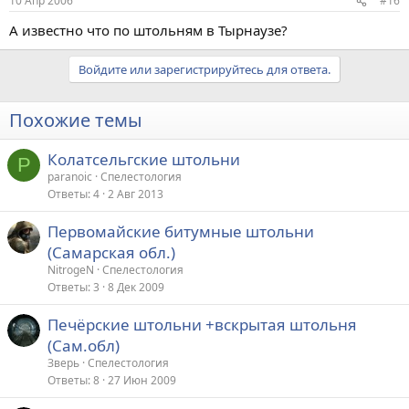
10 Апр 2006
#16
А известно что по штольням в Тырнаузе?
Войдите или зарегистрируйтесь для ответа.
Похожие темы
Колатсельгские штольни
P
paranoic
Спелестология
Ответы
4
2 Авг 2013
Первомайские битумные штольни
(Самарская обл.)
NitrogeN
Спелестология
Ответы
3
8 Дек 2009
Печёрские штольни +вскрытая штольня
(Сам.обл)
Зверь
Спелестология
Ответы
8
27 Июн 2009