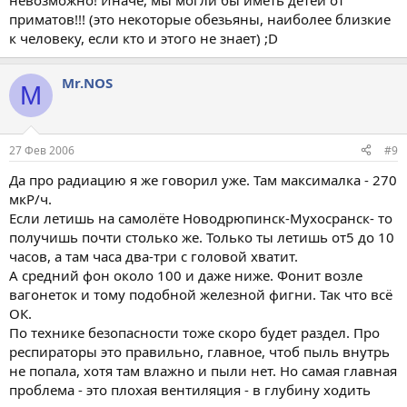
невозможно! Иначе, мы могли бы иметь детей от
приматов!!! (это некоторые обезьяны, наиболее близкие
к человеку, если кто и этого не знает) ;D
Mr.NOS
M
27 Фев 2006
#9
Да про радиацию я же говорил уже. Там максималка - 270
мкР/ч.
Если летишь на самолёте Новодрюпинск-Мухосранск- то
получишь почти столько же. Только ты летишь от5 до 10
часов, а там часа два-три с головой хватит.
А средний фон около 100 и даже ниже. Фонит возле
вагонеток и тому подобной железной фигни. Так что всё
ОК.
По технике безопасности тоже скоро будет раздел. Про
респираторы это правильно, главное, чтоб пыль внутрь
не попала, хотя там влажно и пыли нет. Но самая главная
проблема - это плохая вентиляция - в глубину ходить