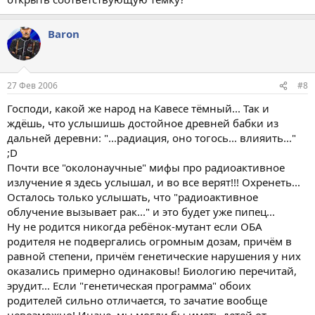
Baron
27 Фев 2006
#8
Господи, какой же народ на Кавесе тёмный... Так и
ждёшь, что услышишь достойное древней бабки из
дальней деревни: "...радиация, оно тогось... влияить..."
;D
Почти все "околонаучные" мифы про радиоактивное
излучение я здесь услышал, и во все верят!!! Охренеть...
Осталось только услышать, что "радиоактивное
облучение вызывает рак..." и это будет уже пипец...
Ну не родится никогда ребёнок-мутант если ОБА
родителя не подвергались огромным дозам, причём в
равной степени, причём генетические нарушения у них
оказались примерно одинаковы! Биологию перечитай,
эрудит... Если "генетическая программа" обоих
родителей сильно отличается, то зачатие вообще