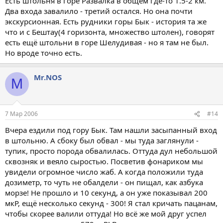
Есть штольня в горе Развалка в общем где-то 1.5-2 км.
Два входа завалило - третий остался. Но она почти
экскурсионная. Есть рудники горы Бык - история та же
что и с Бештау(4 горизонта, множество штолен), говорят
есть ещё штольни в горе Шелудивая - но я там не был.
Но вроде точно есть.
Mr.NOS
M
7 Мар 2006
#14
Вчера ездили под гору Бык. Там нашли засыпанный вход
в штольню. А сбоку был обвал - мы туда заглянули -
тупик, просто порода обвалилась. Оттуда дул небольшой
сквозняк и веяло сыростью. Посветив фонариком мы
увидели огромное число жаб. А когда положили туда
дозиметр, то чуть не обалдели - он пищал, как азбука
морзе! Не прошло и 10 секунд, а он уже показывал 200
мкР, ещё несколько секунд - 300! Я стал кричать пацанам,
чтобы скорее валили оттуда! Но всё же мой друг успел