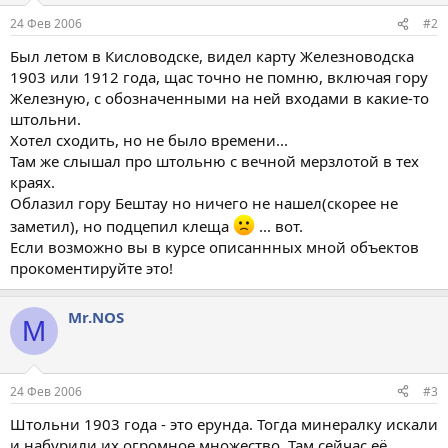
24 Фев 2006
#2
Был летом в Кисловодске, видел карту Железноводска
1903 или 1912 года, щас точно не помню, включая гору
Железную, с обозначенными на ней входами в какие-то
штольни.
Хотел сходить, но не было времени...
Там же слышал про штольню с вечной мерзлотой в тех
краях.
Облазил гору Бештау но ничего не нашел(скорее не
заметил), но подцепил клеща
... вот.
Если возможно вы в курсе описаннных мной объектов
прокоментируйте это!
Mr.NOS
M
24 Фев 2006
#3
Штольни 1903 года - это ерунда. Тогда минералку искали
и набурили их огромное множество. Там сейчас её