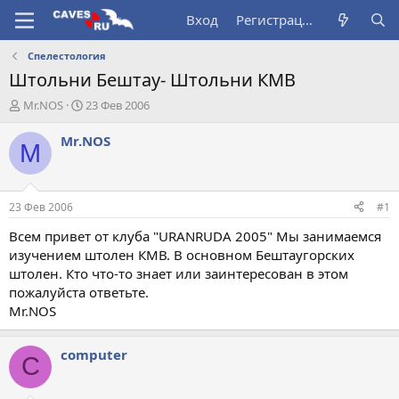
Вход
Регистрация
Спелестология
Штольни Бештау- Штольни КМВ
А
Д
Mr.NOS
23 Фев 2006
в
а
т
т
Mr.NOS
M
о
а
р
н
т
а
е
ч
23 Фев 2006
#1
м
а
ы
л
Всем привет от клуба "URANRUDA 2005" Мы занимаемся
а
изучением штолен КМВ. В основном Бештаугорских
штолен. Кто что-то знает или заинтересован в этом
пожалуйста ответьте.
Mr.NOS
computer
C