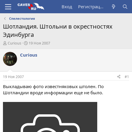
Вход
Регистрация
Спелестология
Шотландия. Штольни в окрестностях
Эдинбурга
А
Д
Curious
19 Ноя 2007
в
а
т
т
Curious
о
а
р
н
т
а
е
ч
19 Ноя 2007
#1
м
а
ы
л
Выкладываю фото известняковых штолен. По
а
Шотландии вроде информации еще не было.