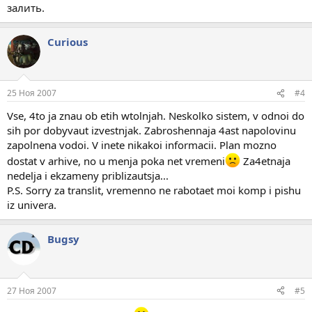
залить.
Curious
25 Ноя 2007
#4
Vse, 4to ja znau ob etih wtolnjah. Neskolko sistem, v odnoi do
sih por dobyvaut izvestnjak. Zabroshennaja 4ast napolovinu
zapolnena vodoi. V inete nikakoi informacii. Plan mozno
dostat v arhive, no u menja poka net vremeni
Za4etnaja
nedelja i ekzameny priblizautsja...
P.S. Sorry za translit, vremenno ne rabotaet moi komp i pishu
iz univera.
Bugsy
27 Ноя 2007
#5