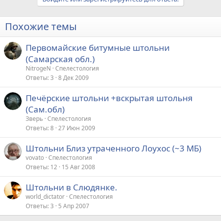
Похожие темы
Первомайские битумные штольни
(Самарская обл.)
NitrogeN
Спелестология
Ответы
3
8 Дек 2009
Печёрские штольни +вскрытая штольня
(Сам.обл)
Зверь
Спелестология
Ответы
8
27 Июн 2009
Штольни Близ утраченного Лоухос (~3 МБ)
vovato
Спелестология
Ответы
12
15 Авг 2008
Штольни в Слюдянке.
world_dictator
Спелестология
Ответы
3
5 Апр 2007