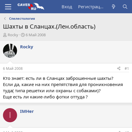
Вход
Регистрация
Спелестология
Шахты в Сланцах.(Лен.область)
А
Д
Rocky
6 Май 2008
в
а
т
т
Rocky
о
а
р
н
т
а
е
ч
6 Май 2008
#1
м
а
ы
л
Кто знает: есть ли в Сланцах заброшенные шахты?
а
Если да, какие на них препятствия для проникновения
туда( типа решетки или охраны с собаками)?
Еще есть ли какие-либо фотки оттуда ?
IMHer
I