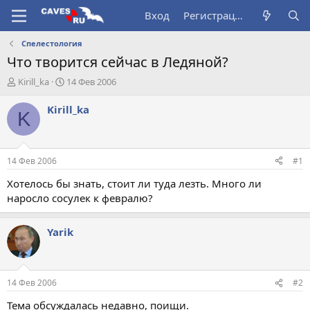
Вход
Регистрация
Спелестология
Что творится сейчас в Ледяной?
А
Д
Kirill_ka
14 Фев 2006
в
а
т
т
Kirill_ka
K
о
а
р
н
т
а
е
ч
14 Фев 2006
#1
м
а
ы
л
Хотелось бы знать, стоит ли туда лезть. Много ли
а
наросло сосулек к февралю?
Yarik
14 Фев 2006
#2
Тема обсуждалась недавно, поищи.