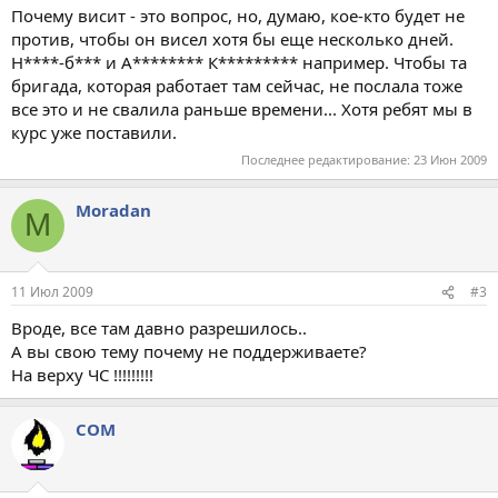
Почему висит - это вопрос, но, думаю, кое-кто будет не
против, чтобы он висел хотя бы еще несколько дней.
Н****-б*** и А******** К********* например. Чтобы та
бригада, которая работает там сейчас, не послала тоже
все это и не свалила раньше времени... Хотя ребят мы в
курс уже поставили.
Последнее редактирование:
23 Июн 2009
Moradan
M
11 Июл 2009
#3
Вроде, все там давно разрешилось..
А вы свою тему почему не поддерживаете?
На верху ЧС !!!!!!!!!
COM