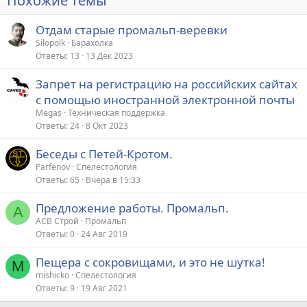
Похожие темы
Отдам старые промальп-веревки
Silopolk
Барахолка
Ответы
13
13 Дек 2023
Запрет на регистрацию на российских сайтах
с помощью иностранной электронной почты
Megas
Техническая поддержка
Ответы
24
8 Окт 2023
Беседы с Петей-Кротом.
Parfenov
Спелестология
Ответы
65
Вчера в 15:33
Предложение работы. Промальп.
А
АСВ Строй
Промальп
Ответы
0
24 Авг 2019
Пещера с сокровищами, и это не шутка!
M
mishicko
Спелестология
Ответы
9
19 Авг 2021