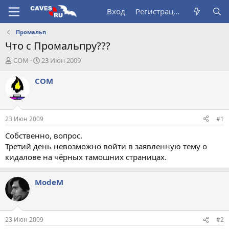
Вход
Регистрация
Промальп
Что с Промальпру???
А
Д
COM
23 Июн 2009
в
а
т
т
COM
о
а
р
н
т
а
е
ч
23 Июн 2009
#1
м
а
ы
л
Собственно, вопрос.
а
Третий день невозможно войти в заявленную тему о
кидалове на чёрных тамошних страницах.
ModeM
23 Июн 2009
#2