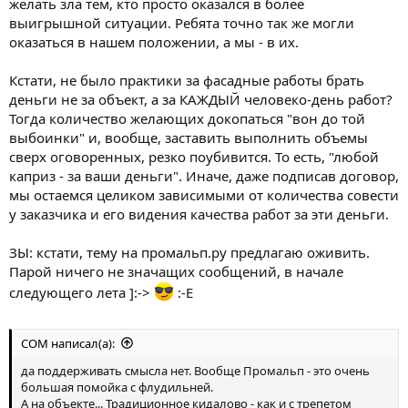
желать зла тем, кто просто оказался в более
выигрышной ситуации. Ребята точно так же могли
оказаться в нашем положении, а мы - в их.
Кстати, не было практики за фасадные работы брать
деньги не за объект, а за КАЖДЫЙ человеко-день работ?
Тогда количество желающих докопаться "вон до той
выбоинки" и, вообще, заставить выполнить объемы
сверх оговоренных, резко поубивится. То есть, "любой
каприз - за ваши деньги". Иначе, даже подписав договор,
мы остаемся целиком зависимыми от количества совести
у заказчика и его видения качества работ за эти деньги.
ЗЫ: кстати, тему на промальп.ру предлагаю оживить.
Парой ничего не значащих сообщений, в начале
следующего лета ]:->
:-E
COM написал(а):
да поддерживать смысла нет. Вообще Промальп - это очень
большая помойка с флудильней.
А на объекте... Традиционное кидалово - как и с трепетом