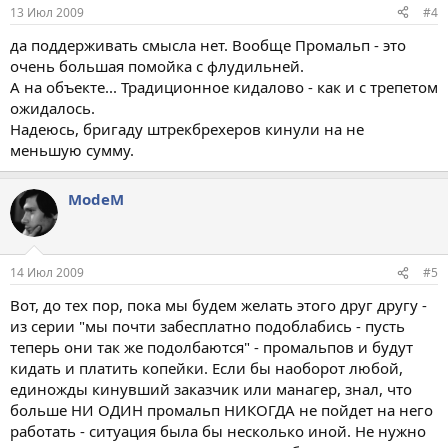
13 Июл 2009
#4
да поддерживать смысла нет. Вообще Промальп - это
очень большая помойка с флудильней.
А на объекте... Традиционное кидалово - как и с трепетом
ожидалось.
Надеюсь, бригаду штрекбрехеров кинули на не
меньшую сумму.
ModeM
14 Июл 2009
#5
Вот, до тех пор, пока мы будем желать этого друг другу -
из серии "мы почти забесплатно подоблабись - пусть
теперь они так же подолбаются" - промальпов и будут
кидать и платить копейки. Если бы наоборот любой,
единожды кинувший заказчик или манагер, знал, что
больше НИ ОДИН промальп НИКОГДА не пойдет на него
работать - ситуация была бы несколько иной. Не нужно