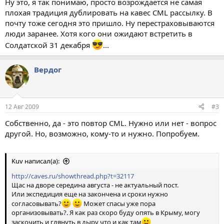
Ну это, я так понимаю, просто возрождается не самая
плохая традиция дублировать на кавес CML рассылку. В
почту тоже сегодня это пришло. Ну перестраховываются
люди заранее. Хотя кого они ожидают встретить в
Солдатской 31 декабря
...
Вердог
12 Авг 2009
#3
Собственно, да - это повтор CML. Нужно или нет - вопрос
другой. Но, возможно, кому-то и нужно. Попробуем.
Kuv написал(а):
http://caves.ru/showthread.php?t=32117
Щас на дворе середина августа - не актуальный пост.
Или экспедиция еще на закончена и сроки нужно
согласовывать?
Может спасы уже пора
организовывать?. Я как раз скоро буду опять в Крыму, могу
заскочить и глянуть в дыру что и как там