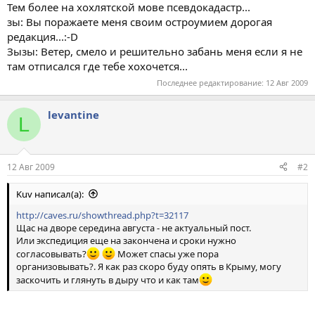
Тем более на хохлятской мове псевдокадастр...
зы: Вы поражаете меня своим остроумием дорогая
редакция...:-D
Зызы: Ветер, смело и решительно забань меня если я не
там отписался где тебе хохочется...
Последнее редактирование:
12 Авг 2009
levantine
L
12 Авг 2009
#2
Kuv написал(а):
http://caves.ru/showthread.php?t=32117
Щас на дворе середина августа - не актуальный пост.
Или экспедиция еще на закончена и сроки нужно
согласовывать?
Может спасы уже пора
организовывать?. Я как раз скоро буду опять в Крыму, могу
заскочить и глянуть в дыру что и как там