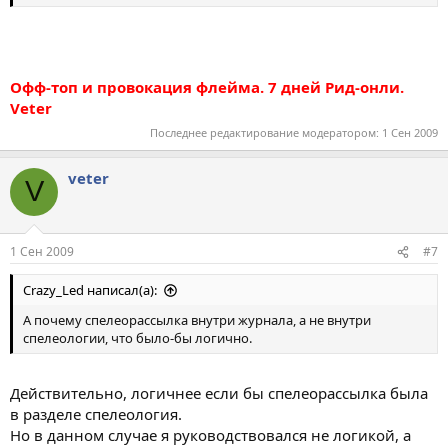
Офф-топ и провокация флейма. 7 дней Рид-онли.
Veter
Последнее редактирование модератором:
1 Сен 2009
veter
V
1 Сен 2009
#7
Crazy_Led написал(а):
А почему спелеорассылка внутри журнала, а не внутри
спелеологии, что было-бы логично.
Действительно, логичнее если бы спелеорассылка была
в разделе спелеология.
Но в данном случае я руководствовался не логикой, а