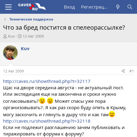
Вход
Регистрация
Техническая поддержка
Что за бред постится в спелеорассылке?
А
Д
Kuv
12 Авг 2009
в
а
т
т
Kuv
о
а
р
н
т
а
е
ч
12 Авг 2009
#1
м
а
ы
л
http://caves.ru/showthread.php?t=32117
а
Щас на дворе середина августа - не актуальный пост.
Или экспедиция еще на закончена и сроки нужно
согласовывать?
Может спасы уже пора
организовывать?. Я как раз скоро буду опять в Крыму,
могу заскочить и глянуть в дыру что и как там
http://caves.ru/showthread.php?t=32118
Если не подлежит разглашению зачем публиковать и
тиражировать от форума к форуму?