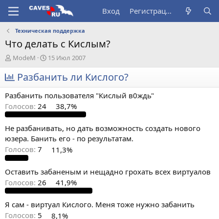
Вход
Регистрация
Техническая поддержка
Что делать с Кислым?
А
Д
ModeM
15 Июл 2007
в
а
т
Разбанить ли Кислого?
т
о
а
р
н
Разбанить пользователя "Кислый в0ждь"
т
а
Голосов:
24
38,7%
е
ч
м
а
ы
л
Не разбанивать, но дать возможность создать нового
а
юзера. Банить его - по результатам.
Голосов:
7
11,3%
Оставить забаненым и нещадно грохать всех виртуалов
Голосов:
26
41,9%
Я сам - виртуал Кислого. Меня тоже нужно забанить
Голосов:
5
8,1%