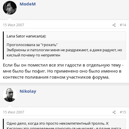
ModeM
15 Июл 2007
#14
Lana Sator написал(а):
Проголосовала за "грохать"
Эмбрионы и патологии меня не раздражают, а даже радуют, но
кислый почему-то неприятен
Если бы он поместил все эти гадости в отдельную тему -
мне было бы пофиг. Но применено оно было именно в
контексте поливания говном участников форума.
Nikolay
15 Июл 2007
#15
Одно дело, когда это просто некомпетентный тролль. К
Кислому это определение относиться не может - в плане дигга