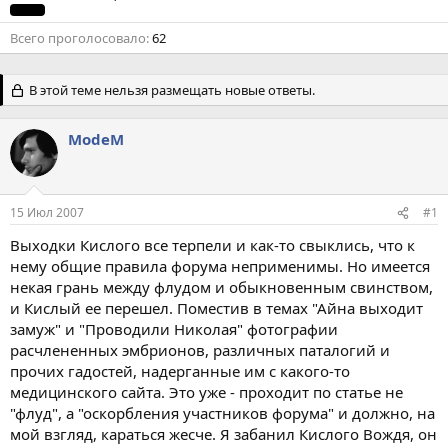
Всего проголосовало
62
В этой теме нельзя размещать новые ответы.
ModeM
15 Июл 2007
#1
Выходки Кислого все терпели и как-то свыклись, что к
нему общие правила форума неприменимы. Но имеется
некая грань между флудом и обыкновенным свинством,
и Кислый ее перешел. Поместив в темах "Айна выходит
замуж" и "Проводили Николая" фотографии
расчлененных эмбрионов, различных паталогий и
прочих гадостей, надерганные им с какого-то
медицинского сайта. Это уже - проходит по статье не
"флуд", а "оскорбления участников форума" и должно, на
мой взгляд, караться жесче. Я забанил Кислого Вождя, он