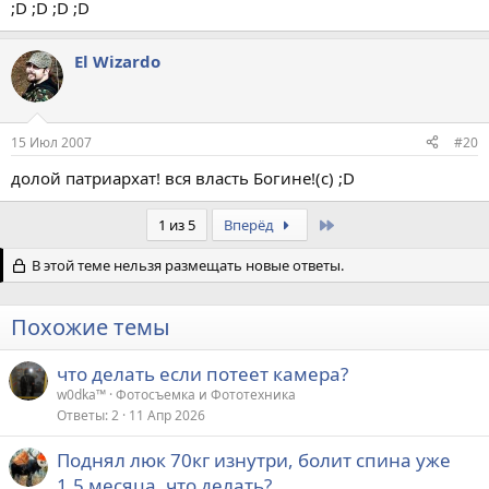
;D ;D ;D ;D
El Wizardo
15 Июл 2007
#20
долой патриархат! вся власть Богине!(с) ;D
Last
1 из 5
Вперёд
В этой теме нельзя размещать новые ответы.
Похожие темы
что делать если потеет камера?
w0dka™
Фотосъемка и Фототехника
Ответы
2
11 Апр 2026
Поднял люк 70кг изнутри, болит спина уже
1,5 месяца, что делать?