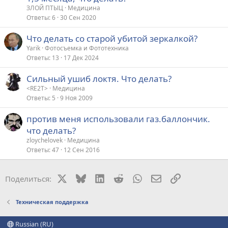
ЗЛОЙ ПТЫЦ
Медицина
Ответы
6
30 Сен 2020
Что делать со старой убитой зеркалкой?
Yarik
Фотосъемка и Фототехника
Ответы
13
17 Дек 2024
Сильный ушиб локтя. Что делать?
<RE2T>
Медицина
Ответы
5
9 Ноя 2009
против меня использовали газ.баллончик.
что делать?
zloychelovek
Медицина
Ответы
47
12 Сен 2016
X
Bluesky
LinkedIn
Reddit
WhatsApp
Электронная поч
Ссылка
Поделиться:
Техническая поддержка
Russian (RU)