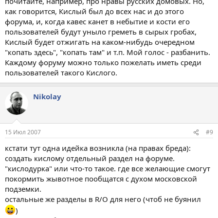
почитайте, например, про нравы русских домовых. Но,
как говорится, Кислый был до всех нас и до этого
форума, и, когда кавес канет в небытие и кости его
пользователей будут уныло греметь в сырых гробах,
Кислый будет отжигать на каком-нибудь очередном
"копать здесь", "копать там" и т.п. Мой голос - разбанить.
Каждому форуму можно только пожелать иметь среди
пользователей такого Кислого.
Nikolay
15 Июл 2007
#9
кстати тут одна идейка возникла (на правах бреда):
создать кислому отдельный раздел на форуме.
"кислодурка" или что-то такое. где все желающие смогут
покормить жывотное пообщатся с духом московской
подземки.
остальные же разделы в R/O для него (чтоб не буянил
)