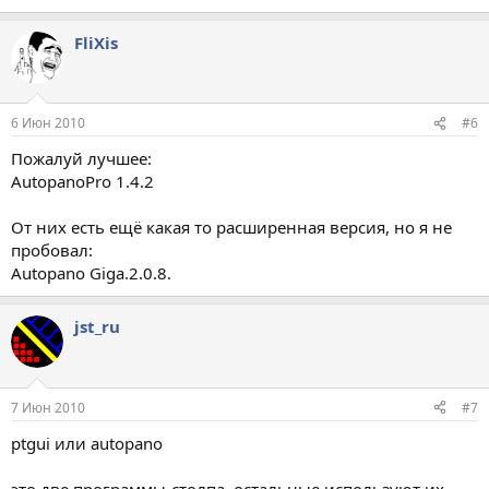
FliXis
6 Июн 2010
#6
Пожалуй лучшее:
AutopanoPro 1.4.2
От них есть ещё какая то расширенная версия, но я не
пробовал:
Autopano Giga.2.0.8.
jst_ru
7 Июн 2010
#7
ptgui или autopano
это две программы-столпа. остальные используют их