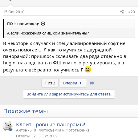
15 Окт 2010
#20
FliXis написал(а):
А если искажения слишком значительны?
В некоторых случаях и специализированный софт не
очень помогает... Я как-то мучился с двурядной
панорамой: пришлось склеивать два ряда отдельно в
hugin, накладывать в ФШ и много ретушировать, а в
результате всё равно получилось Г
Last
1 из 2
Вперёд
Войдите или зарегистрируйтесь для ответа.
Похожие темы
Клеить ровные панорамы!
Антон7610
Фотосъемка и Фототехника
Ответы
32
3 Окт 2009