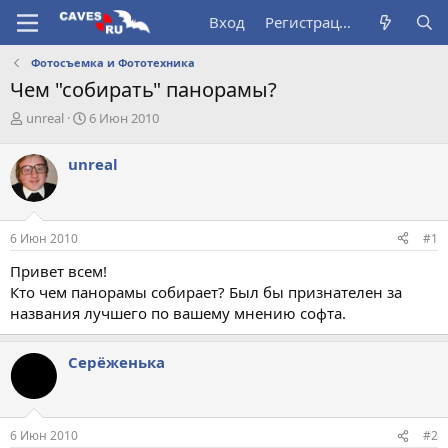
Вход
Регистрация
Фотосъемка и Фототехника
Чем "собирать" панорамы?
А
Д
unreal
6 Июн 2010
в
а
т
т
unreal
о
а
р
н
т
а
е
ч
6 Июн 2010
#1
м
а
ы
л
Привет всем!
а
Кто чем панорамы собирает? Был бы признателен за
названия лучшего по вашему мнению софта.
Серёженька
6 Июн 2010
#2