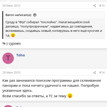
29 Июн 2010
#13
Baron написал(а):
Сроду в "ФШ" собирал "послойно". Налагающийся слой
делаешь "полупрозрачным", надвигаешь до совпадения,
вклеиваешь, создаёшь новый, копируешь в него ещё кусочек и
т.д.
%-) сурово
Toha
T
29 Июн 2010
#14
Как раз занимался поиском программы для склеивания
панорам и пока ничего удачного не нашел. Попробую
указанные здесь.
Всем спасибо за ответы, а ТС за тему