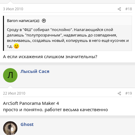
3 Июл 2010
#18
Baron написал(а):
Сроду в "ФШ" собирал "послойно". Налагающийся слой
делаешь "полупрозрачным", надвигаешь до совпадения,
вклеиваешь, создаёшь новый, копируешь в него ещё кусочек и
т.д.
А если искажения слишком значительны?
Лысый Сася
Л
22 Июл 2010
#19
ArcSoft Panorama Maker 4
просто и понятно. работет весьма качественно
Ghost