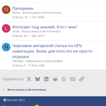
Панорамы
N
Nitros
Фотосъемка и Фототехника
Ответы
16
1 Окт 2008
Фотосвет под землёй. Кто с чем?
L
linuel
Фотосъемка и Фототехника
Ответы
64
1 Дек 2010
Черновик авторской статьи по GPS-
Ч
навигации. Всем, для кого это не просто
игрушка
Чarodey
Навигация и Картография
Ответы
0
15 Янв 2006
X
Bluesky
LinkedIn
Reddit
WhatsApp
Электронная поч
Ссылка
Поделиться:
Фотосъемка и Фототехника
Russian (RU)