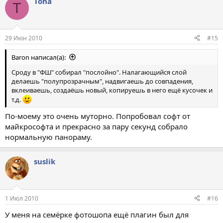
Toha
T
29 Июн 2010
#15
Baron написал(а):
Сроду в "ФШ" собирал "послойно". Налагающийся слой
делаешь "полупрозрачным", надвигаешь до совпадения,
вклеиваешь, создаёшь новый, копируешь в него ещё кусочек и
т.д.
По-моему это очень муторно. Попробовал софт от
майкрософта и прекрасно за пару секунд собрало
нормальную панораму.
suslik
1 Июл 2010
#16
У меня на семёрке фотошопа ещё плагин был для