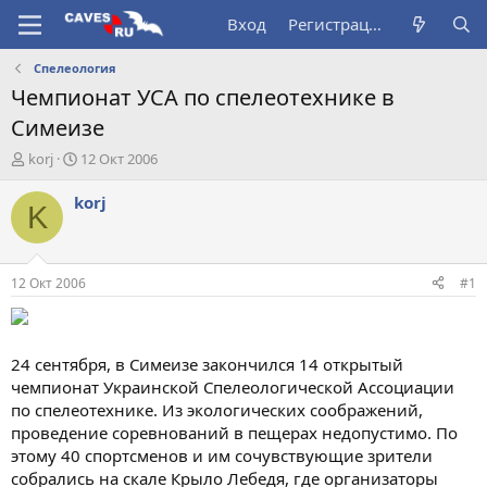
Вход
Регистрация
Спелеология
Чемпионат УСА по спелеотехнике в
Симеизе
А
Д
korj
12 Окт 2006
в
а
т
т
korj
K
о
а
р
н
т
а
е
ч
12 Окт 2006
#1
м
а
ы
л
а
24 сентября, в Симеизе закончился 14 открытый
чемпионат Украинской Спелеологической Ассоциации
по спелеотехнике. Из экологических соображений,
проведение соревнований в пещерах недопустимо. По
этому 40 спортсменов и им сочувствующие зрители
собрались на скале Крыло Лебедя, где организаторы