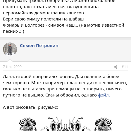
Придумать трабла, говоришь? А можно эпохальное
полотно, так сказать местная глазуновщина -
первомайская демонстрация кависов.
Бери свою химзу полетели на шабаш
Фонарь и Болторез - символ наш... (на мотив известной
песни:-D )
Семен Петрович
7 Ноя 2009
#11
Лана, второй понравился очень. Для планшета более
чем хорошо. Мне, например, планшет дико непривычен,
сколько не пытался при помощи него творить, ничего
путного не вышло. Сканы обводил, однако
фэйл.
А вот рисовать, рисуем-с: