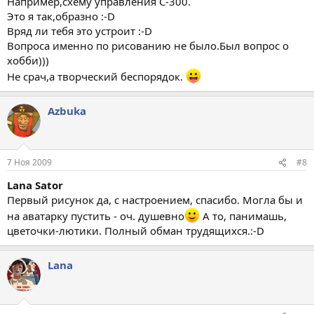
Например,схему управления С-300.
Вообще это как бы автопортреты без особых сходств. Типа
Это я так,образно :-D
персонаж мой в сети, какой я себя вижу.
Вряд ли тебя это устроит :-D
Вопроса именно по рисованию не было.Был вопрос о
Вот и хотелось, чтобы люди тоже что-то нарисовали.
хобби)))
Не срач,а творческий беспорядок.
Azbuka
7 Ноя 2009
#8
Lana Sator
Первый рисунок да, с настроением, спасибо. Могла бы и
на аватарку пустить - оч. душевно
А то, панимашь,
цветочки-лютики. Полный обман трудящихся.:-D
Lana