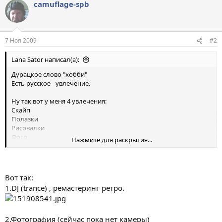
camuflage-spb
7 Ноя 2009
#2
Lana Sator написал(а):
Дурацкое слово "хобби"
Есть русское - увлечение.
Ну так вот у меня 4 увлечения:
Скайп
Полазки
Рисовалки
Фото
Нажмите для раскрытия...
...
А как выглядит ваше увлечение?
Вот так:
1.DJ (trance) , ремастеринг ретро.
2.Фотография (сейчас пока нет камеры)