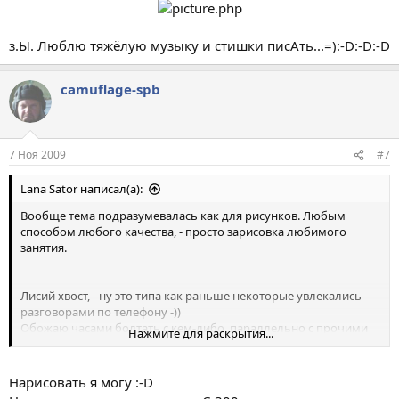
з.Ы. Люблю тяжёлую музыку и стишки писАть...=):-D:-D:-D
camuflage-spb
7 Ноя 2009
#7
Lana Sator написал(а):
Вообще тема подразумевалась как для рисунков. Любым
способом любого качества, - просто зарисовка любимого
занятия.
Лисий хвост, - ну это типа как раньше некоторые увлекались
разговорами по телефону -))
Обожаю часами болтать с кем-либо, параллельно с прочими
Нажмите для раскрытия...
делами в компе -) это из средства связи превратилось в самое
настоящее увлечение
Нарисовать я могу :-D
Я бы этой тетке много чего поправила -))