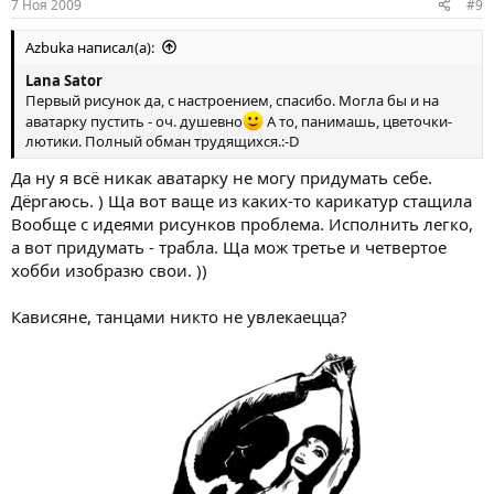
7 Ноя 2009
#9
Azbuka написал(а):
Lana Sator
Первый рисунок да, с настроением, спасибо. Могла бы и на
аватарку пустить - оч. душевно
А то, панимашь, цветочки-
лютики. Полный обман трудящихся.:-D
Да ну я всё никак аватарку не могу придумать себе.
Дёргаюсь. ) Ща вот ваще из каких-то карикатур стащила
Вообще с идеями рисунков проблема. Исполнить легко,
а вот придумать - трабла. Ща мож третье и четвертое
хобби изобразю свои. ))
Кависяне, танцами никто не увлекаецца?