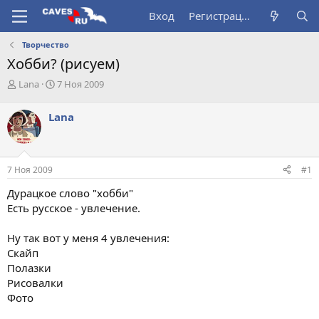
Вход
Регистрация
Творчество
Хобби? (рисуем)
А
Д
Lana
7 Ноя 2009
в
а
т
т
Lana
о
а
р
н
т
а
е
ч
7 Ноя 2009
#1
м
а
ы
л
Дурацкое слово "хобби"
а
Есть русское - увлечение.
Ну так вот у меня 4 увлечения:
Скайп
Полазки
Рисовалки
Фото