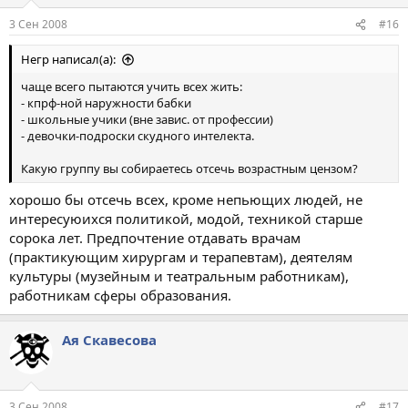
3 Сен 2008
#16
Негр написал(а):
чаще всего пытаются учить всех жить:
- кпрф-ной наружности бабки
- школьные учики (вне завис. от профессии)
- девочки-подроски скудного интелекта.
Какую группу вы собираетесь отсечь возрастным цензом?
хорошо бы отсечь всех, кроме непьющих людей, не
интересуюихся политикой, модой, техникой старше
сорока лет. Предпочтение отдавать врачам
(практикующим хирургам и терапевтам), деятелям
культуры (музейным и театральным работникам),
работникам сферы образования.
Ая Скавесова
3 Сен 2008
#17