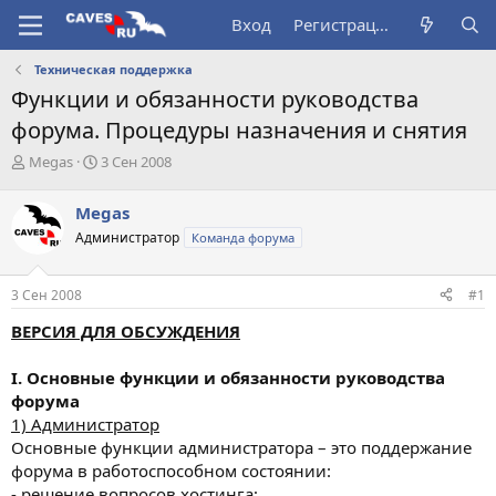
Вход
Регистрация
Техническая поддержка
Функции и обязанности руководства
форума. Процедуры назначения и снятия
А
Д
Megas
3 Сен 2008
в
а
т
т
Megas
о
а
Администратор
Команда форума
р
н
т
а
е
ч
3 Сен 2008
#1
м
а
ы
л
ВЕРСИЯ ДЛЯ ОБСУЖДЕНИЯ
а
I. Основные функции и обязанности руководства
форума
1) Администратор
Основные функции администратора – это поддержание
форума в работоспособном состоянии:
- решение вопросов хостинга;