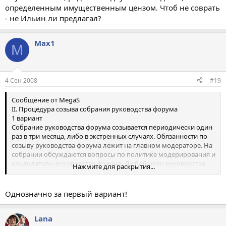
имеет право прийти на собрание. При этом все
определенным имущественным цензом. Чтоб не соврать
присутствующие на собрании форума люди имеют одинаковое
- не Ильин ли предлагал?
право слова и голоса.
Max1
M
4 Сен 2008
#19
Сообщение от MegaS
II. Процедура созыва собрания руководства форума
1 вариант
Собрание руководства форума созывается периодически один
раз в три месяца, либо в экстренных случаях. Обязанности по
созыву руководства форума лежит на главном модераторе. На
собрании обсуждаются вопросы по политике модерирования и
кандидатуры руководства форума. Любой член руководства
Нажмите для раскрытия...
форума может лично пригласить на собрание одного
человека, не входящего в руководство форума. При этом все
присутствующие на собрании форума люди имеют одинаковое
Однозначно за первый вариант!
право слова и голоса.
2 вариант
Собрание руководство форума проводится на Пати caves.ru
Lana