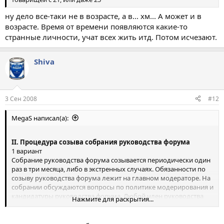
ну дело все-таки не в возрасте, а в... хм... А может и в
возрасте. Время от времени появляются какие-то
странные личности, учат всех жить итд. Потом исчезают.
Shiva
3 Сен 2008
#12
MegaS написал(а):
II. Процедура созыва собрания руководства форума
1 вариант
Собрание руководства форума созывается периодически один
раз в три месяца, либо в экстренных случаях. Обязанности по
созыву руководства форума лежит на главном модераторе. На
собрании обсуждаются вопросы по политике модерирования и
кандидатуры руководства форума. Любой член руководства
Нажмите для раскрытия...
форума может лично пригласить на собрание одного
человека, не входящего в руководство форума. При этом все
присутствующие на собрании форума люди имеют одинаковое