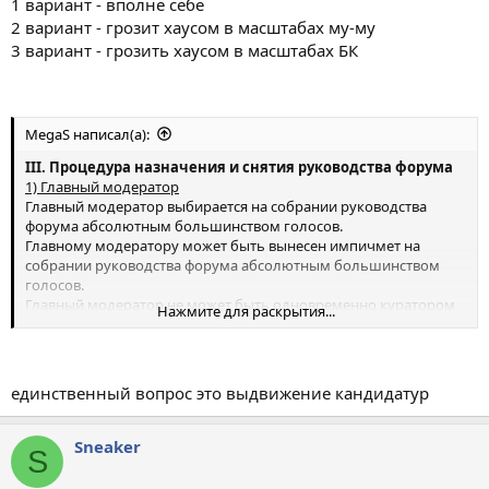
1 вариант - вполне себе
право слова и голоса.
2 вариант - грозит хаусом в масштабах му-му
2 вариант
3 вариант - грозить хаусом в масштабах БК
Собрание руководство форума проводится на Пати caves.ru
один раз в месяц. На собрании обсуждаются вопросы по
политике модерирования и кандидатуры руководства форума.
Любой участник форума имеет право прийти на собрание. При
MegaS написал(а):
этом все присутствующие на собрании форума люди имеют
одинаковое право слова и голоса.
III. Процедура назначения и снятия руководства форума
3 вариант
1) Главный модератор
Собрание руководство форума проводится в каменоломни
Главный модератор выбирается на собрании руководства
Съяны в Большом колоннике один раз в пол года. На собрании
форума абсолютным большинством голосов.
обсуждаются вопросы по политике модерирования и
Главному модератору может быть вынесен импичмет на
кандидатуры руководства форума. Любой участник форума
собрании руководства форума абсолютным большинством
имеет право прийти на собрание. При этом все
голосов.
присутствующие на собрании форума люди имеют одинаковое
Главный модератор не может быть одновременно куратором
Нажмите для раскрытия...
право слова и голоса.
группы раздела, либо модератором.
единственный вопрос это выдвижение кандидатур
Sneaker
S