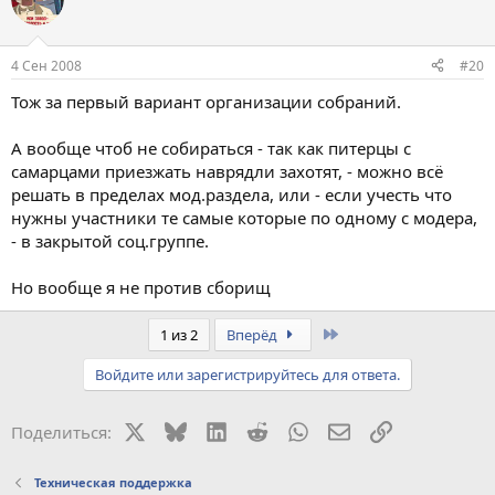
один раз в месяц. На собрании обсуждаются вопросы по
политике модерирования и кандидатуры руководства форума.
Любой участник форума имеет право прийти на собрание. При
этом все присутствующие на собрании форума люди имеют
4 Сен 2008
#20
одинаковое право слова и голоса.
Тож за первый вариант организации собраний.
3 вариант
Собрание руководство форума проводится в каменоломни
Съяны в Большом колоннике один раз в пол года. На собрании
А вообще чтоб не собираться - так как питерцы с
обсуждаются вопросы по политике модерирования и
самарцами приезжать наврядли захотят, - можно всё
кандидатуры руководства форума. Любой участник форума
решать в пределах мод.раздела, или - если учесть что
имеет право прийти на собрание. При этом все
нужны участники те самые которые по одному с модера,
присутствующие на собрании форума люди имеют одинаковое
- в закрытой соц.группе.
право слова и голоса.
Но вообще я не против сборищ
Last
1 из 2
Вперёд
Войдите или зарегистрируйтесь для ответа.
X
Bluesky
LinkedIn
Reddit
WhatsApp
Электронная поч
Ссылка
Поделиться:
Техническая поддержка