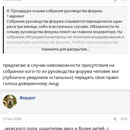
II. Процедура созыва собрания руководства форума
1 вариант
Собрание руководства форума созывается периодически один
раз в три месяца, либо в экстренных случаях. Обязанности по
созыву руководства форума лежит на главном модераторе. На
собрании обсуждаются вопросы по политике модерирования и
кандидатуры руководства форума. Любой член руководства
форума может лично пригласить на собрание одного
Нажмите для раскрытия...
человека, не входящего в руководство форума. При этом все
присутствующие на собрании форума люди имеют одинаковое
право слова и голоса.
предлагаю в случае невозможности присутствия на
2 вариант
собрании кого-то из руководства форума человек мог
Собрание руководство форума проводится на Пати caves.ru
(публично уведомив остальных) передать свое право
один раз в месяц. На собрании обсуждаются вопросы по
голоса доверенному лицу
политике модерирования и кандидатуры руководства форума.
Любой участник форума имеет право прийти на собрание. При
этом все присутствующие на собрании форума люди имеют
Вердог
одинаковое право слова и голоса.
3 вариант
Собрание руководство форума проводится в каменоломни
Съяны в Большом колоннике один раз в пол года. На собрании
3 Сен 2008
#18
обсуждаются вопросы по политике модерирования и
кандидатуры руководства форума. Любой участник форума
..мужского пола, родителям двух и более детей, с