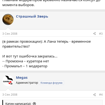
момента выборов.
Страшный Зверь
3 Сен 2008
#3
(в рамках провокации): А Лана теперь - временное
правительство?
И вот тут ошибочка закралась...
-- Промзона – куратора нет
- Промальп – 1 модератор
Megas
Администратор
Команда форума
3 Сен 2008
#4
Катин написал(а):