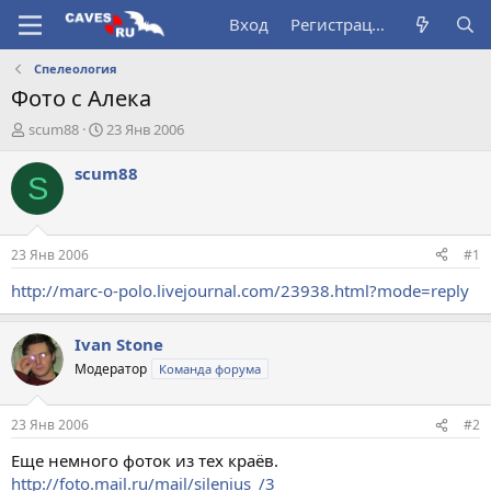
Вход
Регистрация
Спелеология
Фото с Алека
А
Д
scum88
23 Янв 2006
в
а
т
т
scum88
S
о
а
р
н
т
а
е
ч
23 Янв 2006
#1
м
а
ы
л
http://marc-o-polo.livejournal.com/23938.html?mode=reply
а
Ivan Stone
Модератор
Команда форума
23 Янв 2006
#2
Еще немного фоток из тех краёв.
http://foto.mail.ru/mail/silenius_/3