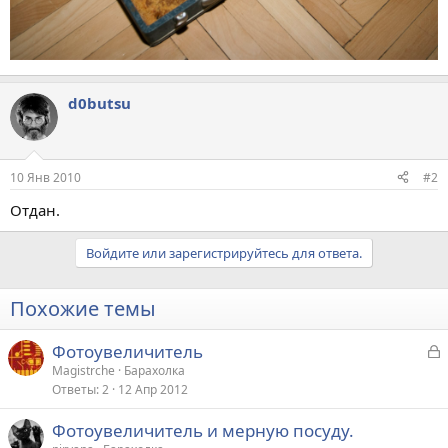
d0butsu
10 Янв 2010
#2
Отдан.
Войдите или зарегистрируйтесь для ответа.
Похожие темы
З
Фотоувеличитель
а
Magistrche
Барахолка
Ответы
2
12 Апр 2012
к
р
Фотоувеличитель и мерную посуду.