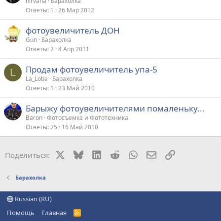
nirvana
Барахолка
т
Ответы
1
26 Мар 2012
а
фотоувеличитель ДОН
Gun
Барахолка
Ответы
2
4 Апр 2011
Продам фотоувеличитель упа-5
L
La_Loba
Барахолка
Ответы
1
23 Май 2010
Барыжу фотоувеличителями помаленьку...
Baron
Фотосъемка и Фототехника
Ответы
25
16 Май 2010
X
Bluesky
LinkedIn
Reddit
WhatsApp
Электронная поч
Ссылка
Поделиться:
Барахолка
Russian (RU)
Помощь
Главная
R
S