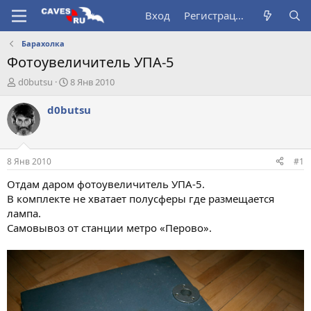
Вход
Регистрация
Барахолка
Фотоувеличитель УПА-5
А
Д
d0butsu
8 Янв 2010
в
а
т
т
d0butsu
о
а
р
н
т
а
е
ч
8 Янв 2010
#1
м
а
ы
л
Отдам даром фотоувеличитель УПА-5.
а
В комплекте не хватает полусферы где размещается
лампа.
Самовывоз от станции метро «Перово».