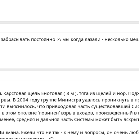
 забрасывать постоянно :-\ мы когда лазали - несколько м
 Карстовая щель Енотовая ( 8 м ), тяга из щелей и нор. По
 рвы. В 2004 году группе Министра удалось проникнуть в 
сти выяснилось, что привходовая часть существовавшей С
 в этом оползне ‘повинен’ взрыв входов, произведённый в
е менее, средняя и дальняя часть Системы может быть вск
ичмана. Ежели что не так - к нему и вопросы, он очень лю
рвооткрывателями... ;D