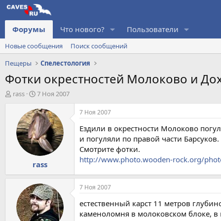
Форумы
Что нового?
Пользователи
Новые сообщения
Поиск сообщений
Пещеры
Спелестология
Фотки окрестностей Молоково и Дох
А
Д
rass
7 Ноя 2007
в
а
т
т
7 Ноя 2007
о
а
Ездили в окрестности Молоково погул
р
н
т
а
и погуляли по правой части Барсуков.
е
ч
Смотрите фотки.
м
а
http://www.photo.wooden-rock.org/phot
rass
ы
л
а
7 Ноя 2007
естественный карст 11 метров глубино
каменоломня в молоковском блоке, в 