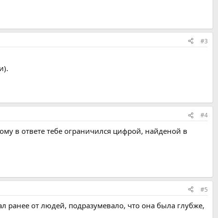
#3
и).
#4
этому в ответе тебе ограничился цифрой, найденой в
#5
шал ранее от людей, подразумевало, что она была глубже,