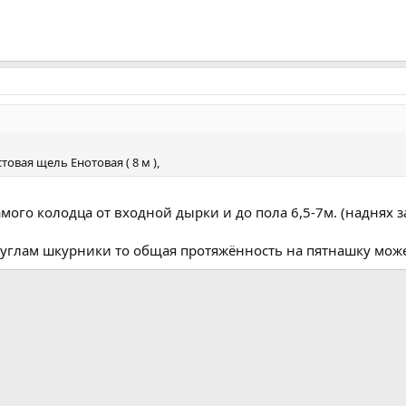
овая щель Енотовая ( 8 м ),
мого колодца от входной дырки и до пола 6,5-7м. (наднях за
 углам шкурники то общая протяжённость на пятнашку может
а