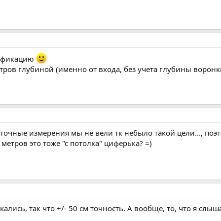
тификацию
етров глубиной (именно от входа, без учета глубины воронк
. точные измерения мы не вели тк небыло такой цели..., по
метров это тоже "с потолка" циферька? =)
лись, так что +/- 50 см точность. А вообще, то, что я слы