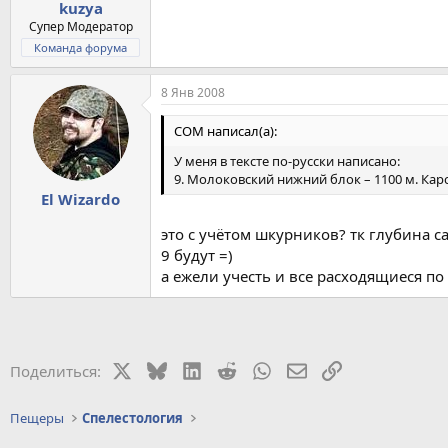
kuzya
Супер Модератор
Команда форума
8 Янв 2008
COM написал(а):
У меня в тексте по-русски написано:
9. Молоковский нижний блок – 1100 м. Карст
El Wizardo
это с учётом шкурников? тк глубина са
9 будут =)
а ежели учесть и все расходящиеся по
X
Bluesky
LinkedIn
Reddit
WhatsApp
Электронная почт
Ссылка
Поделиться:
Пещеры
Спелестология