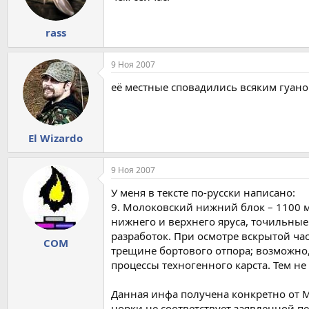
rass
9 Ноя 2007
её местные сповадились всяким гуано
El Wizardo
9 Ноя 2007
У меня в тексте по-русски написано:
9. Молоковский нижний блок – 1100 м.
нижнего и верхнего яруса, точильные
разработок. При осмотре вскрытой ча
COM
трещине бортового отпора; возможно,
процессы техногенного карста. Тем н
Данная инфа получена конкретно от М
норки не соответствует заявленной пе