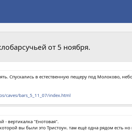
лобарсучьей от 5 ноября.
ять. Спускались в естественную пещеру под Молоково, небо
os/caves/bars_5_11_07/index.html
й - вертикалка "Енотовая".
которой вы были это Тристоун. там ещё одна рядом есть но