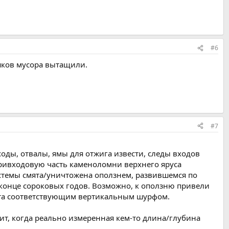
#6
ешков мусора вытащили.
#7
дходы, отвалы, ямы для отжига извести, следы входов
привходовую часть каменоломни верхнего яруса
истемы смята/уничтожена оползнем, развившемся по
 конце сороковых годов. Возможно, к оползню привели
рыта соответствующим вертикальным шурфом.
бит, когда реально измеренная кем-то длина/глубина