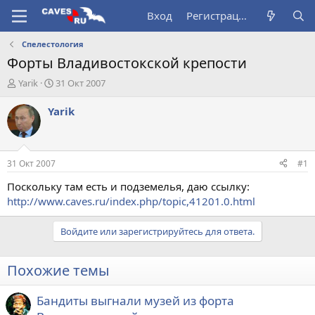
Вход
Регистрация
Спелестология
Форты Владивостокской крепости
А
Д
Yarik
31 Окт 2007
в
а
т
т
Yarik
о
а
р
н
т
а
е
ч
31 Окт 2007
#1
м
а
ы
л
Поскольку там есть и подземелья, даю ссылку:
а
http://www.caves.ru/index.php/topic,41201.0.html
Войдите или зарегистрируйтесь для ответа.
Похожие темы
Бандиты выгнали музей из форта