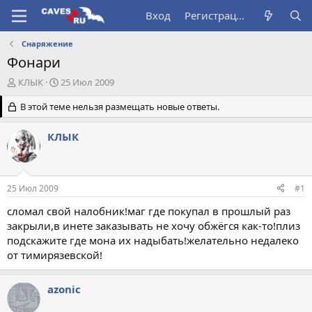
Вход
Регистрация
Снаряжение
Фонари
А
Д
КЛЫК
25 Июл 2009
в
а
т
В этой теме нельзя размещать новые ответы.
т
о
а
р
н
КЛЫК
т
а
е
ч
м
а
ы
л
25 Июл 2009
#1
а
сломал свой налобник!маг где покупал в прошлый раз
закрыли,в инете заказывать не хочу обжёгся как-то!плиз
подскажите где мона их надыбать!желательно недалеко
от тимирязевской!
azonic