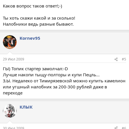
Каков вопрос таков ответ!;-)
Ты хоть скажи какой и за сколько!
Налобники ведь разные бывают.
Kornev95
29 Июл 2009
#5
ГЫ) Топик стартер замолчал:-D
Лучше накопи тыщу-полторы и купи Пецль...
З.Ы. Недалеко от Тимирязевской можно купить камелион
или угшный налобник за 200-300 рублей даже в
переходе
КЛЫК
30 Июл 2009
#6