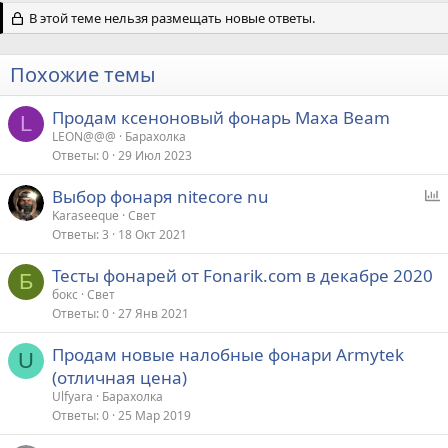
В этой теме нельзя размещать новые ответы.
Похожие темы
Продам ксеноновый фонарь Maxa Beam
L
LEON@@@
Барахолка
Ответы
0
29 Июл 2023
Выбор фонаря nitecore nu
п
Karaseeque
Свет
Ответы
3
18 Окт 2021
р
о
Тесты фонарей от Fonarik.com в декабре 2020
с
Б
бокс
Свет
Ответы
0
27 Янв 2021
Продам новые налобные фонари Armytek
U
(отличная цена)
Ulfyara
Барахолка
Ответы
0
25 Мар 2019