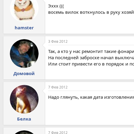
Эххх (((
восемь вилок воткнулось в руку хозя
hamster
3 Фев 2012
Так, а кто у нас ремонтит такие фонари
На последней заброске начал выключа
Или стоит привести его в порядок и п
Домовой
7 Фев 2012
Надо глянуть, какая дата изготовления
Белка
7 Фев 2012