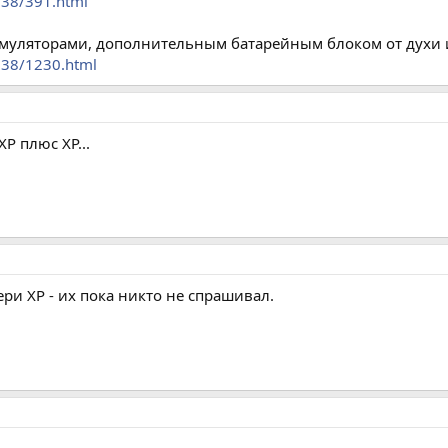
238/391.html
умуляторами, дополнительным батарейным блоком от духи и
238/1230.html
P плюс XP...
ери ХР - их пока никто не спрашивал.