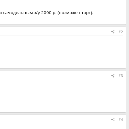
 самодельным з/у 2000 р. (возможен торг).
#2
#3
#4