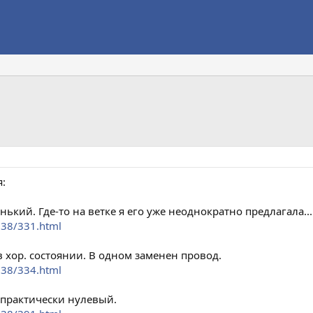
:
нький. Где-то на ветке я его уже неоднократно предлагала...
238/331.html
 в хор. состоянии. В одном заменен провод.
238/334.html
 практически нулевый.