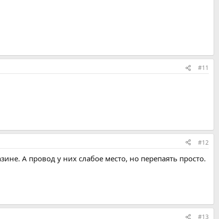
#11
#12
азине. А провод у них слабое место, но перепаять просто.
#13