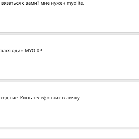
 вязаться с вами? мне нужен myolite.
стался один MYO XP
выходные. Кинь телефончик в личку.