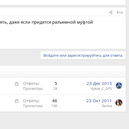
#16
аять, даже если придется разъемной муфтой
Войдите или зарегистрируйтесь для ответа.
З
Ответы
5
23 Дек 2015
а
Просмотры
2K
Чувак_С_GPS
к
З
Ответы
46
23 Окт 2011
р
а
Просмотры
14K
Белка
ы
к
т
р
а
ы