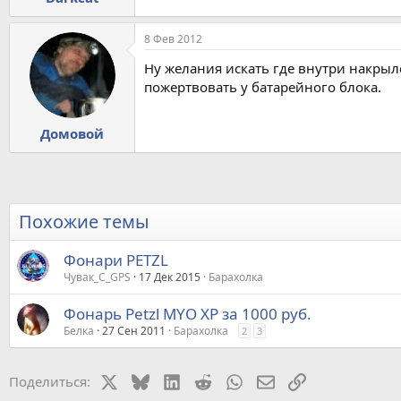
8 Фев 2012
Ну желания искать где внутри накрыл
пожертвовать у батарейного блока.
Домовой
Похожие темы
Фонари PETZL
Чувак_С_GPS
17 Дек 2015
Барахолка
Фонарь Petzl MYO XP за 1000 руб.
Белка
27 Сен 2011
Барахолка
2
3
X
Bluesky
LinkedIn
Reddit
WhatsApp
Электронная почт
Ссылка
Поделиться: