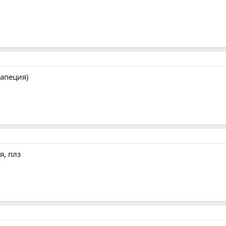
апеция)
я, плз