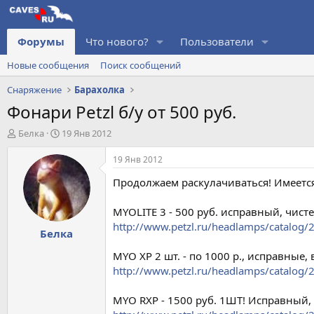
Форумы
Что нового?
Пользователи
Новые сообщения
Поиск сообщений
Снаряжение
Барахолка
Фонари Petzl б/у от 500 руб.
А
Д
Белка
19 Янв 2012
в
а
т
т
19 Янв 2012
о
а
Продолжаем раскулачиваться! Имеется
р
н
т
а
е
ч
MYOLITE 3 - 500 руб. исправный, чисте
м
а
http://www.petzl.ru/headlamps/catalog/
Белка
ы
л
а
MYO XP 2 шт. - по 1000 р., исправные,
http://www.petzl.ru/headlamps/catalog/
MYO RXP - 1500 руб. 1ШТ! Исправный,