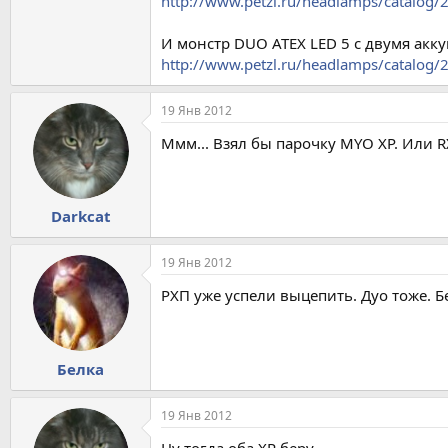
http://www.petzl.ru/headlamps/catalog/
И монстр DUO ATEX LED 5 с двумя акк
http://www.petzl.ru/headlamps/catalog/
19 Янв 2012
Ммм... Взял бы парочку MYO XP. Или RX
Darkcat
19 Янв 2012
РХП уже успели выцепить. Дуо тоже. Б
Белка
19 Янв 2012
Ну тогда оба XP беру.