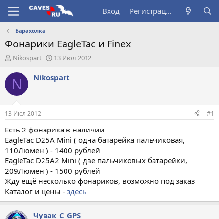
Вход
Регистрация
Барахолка
Фонарики EagleTac и Finex
А
Д
Nikospart
13 Июл 2012
в
а
т
т
Nikospart
N
о
а
р
н
т
а
е
ч
13 Июл 2012
#1
м
а
ы
л
Есть 2 фонарика в наличии
а
EagleTac D25A Mini ( одна батарейка пальчиковая,
110Люмен ) - 1400 рублей
EagleTac D25A2 Mini ( две пальчиковых батарейки,
209Люмен ) - 1500 рублей
Жду ещё несколько фонариков, возможно под заказ
Каталог и цены -
здесь
Чувак_С_GPS