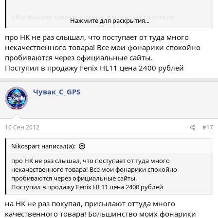
у Вас фонари ,вероятно, серые. Как и на HK ( а туда,по
Нажмите для раскрытия...
некоторой информации,вообще сливают всякую отбраковку))
хотя кого то кривое пятно,клей на светодиоде и отсутствие
про HK не раз слышал, что поступает от туда много
любой офф гарантии в пределах страны не смущает.
некачественного товара! Все мои фонарики спокойно
пробиваются через официальные сайты.
Поступил в продажу Fenix HL11 цена 2400 рублей
Чувак_С_GPS
10 Сен 2012
#17
Nikospart написал(а):
про HK не раз слышал, что поступает от туда много
некачественного товара! Все мои фонарики спокойно
пробиваются через официальные сайты.
Поступил в продажу Fenix HL11 цена 2400 рублей
на HK не раз покупал, присылают оттуда много
качественного товара! Большинство моих фонарики