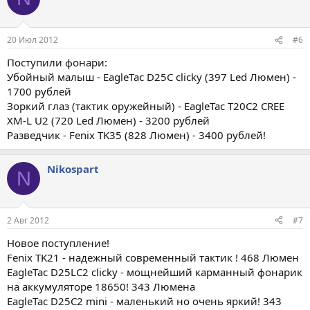
20 Июл 2012
#6
Поступили фонари:
Убойный малыш - EagleTac D25C clicky (397 Led Люмен) -
1700 рублей
Зоркий глаз (тактик оружейный) - EagleTac T20C2 CREE
XM-L U2 (720 Led Люмен) - 3200 рублей
Разведчик - Fenix TK35 (828 Люмен) - 3400 рублей!
Nikospart
N
2 Авг 2012
#7
Новое поступление!
Fenix TK21 - надежный современный тактик ! 468 Люмен
EagleTac D25LC2 clicky - мощнейший карманный фонарик
на аккумуляторе 18650! 343 Люмена
EagleTac D25C2 mini - маленький но очень яркий! 343