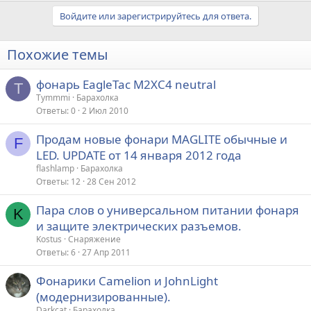
Войдите или зарегистрируйтесь для ответа.
Похожие темы
фонарь EagleTac M2XC4 neutral
T
Tymmmi
Барахолка
Ответы
0
2 Июл 2010
Продам новые фонари MAGLITE обычные и
F
LED. UPDATE от 14 января 2012 года
flashlamp
Барахолка
Ответы
12
28 Сен 2012
Пара слов о универсальном питании фонаря
K
и защите электрических разъемов.
Kostus
Снаряжение
Ответы
6
27 Апр 2011
Фонарики Camelion и JohnLight
(модернизированные).
Darkcat
Барахолка