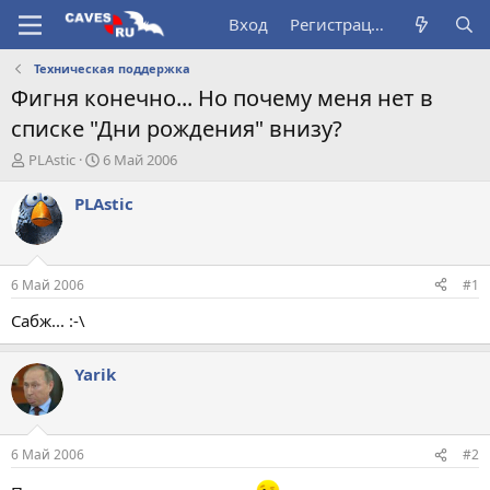
Вход
Регистрация
Техническая поддержка
Фигня конечно... Но почему меня нет в
списке "Дни рождения" внизу?
А
Д
PLAstic
6 Май 2006
в
а
т
т
PLAstic
о
а
р
н
т
а
е
ч
6 Май 2006
#1
м
а
ы
л
Сабж... :-\
а
Yarik
6 Май 2006
#2