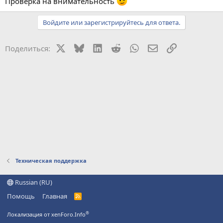
Проверка на внимательность
Войдите или зарегистрируйтесь для ответа.
X
Bluesky
LinkedIn
Reddit
WhatsApp
Электронная поч
Ссылка
Поделиться:
Техническая поддержка
Russian (RU)
Помощь
Главная
R
S
S
®
Локализация от xenForo.Info