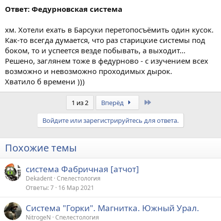
Ответ: Федурновская система
хм. Хотели ехать в Барсуки перетопосъёмить один кусок.
Как-то всегда думается, что раз старицкие системы под
боком, то и успеется везде побывать, а выходит...
Решено, заглянем тоже в федурново - с изучением всех
возможно и невозможно проходимых дырок.
Хватило б времени )))
Last
1 из 2
Вперёд
Войдите или зарегистрируйтесь для ответа.
Похожие темы
система Фабричная [атчот]
Dekadent
Спелестология
Ответы
7
16 Мар 2021
Система "Горки". Магнитка. Южный Урал.
NitrogeN
Спелестология