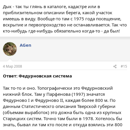
Дык - так ты глянь в каталоге, кадастре или в
приблизительном описании берега, какой участок
имеешь в виду. Вообще-то там с 1975 года посещение,
вскрытие и первопроходство не останавливается. Так что
кто-нибудь где-нибудь обязательно когда-то - да был!
AGen
4 Мар 2008
#15
Ответ: Федурновская система
Так то-то и оно. Топографически это Федурновский
нижний блок. Там у Парфенова (1997) значатся
Федурново I и Федурново II, каждая более 800 м. По
данным Статистическго описания Тверской губерни
(объемам выработок) это дожна быть одна из крупных
Старицких систем. Точно там были в 1978. Хотелось бы
знать, бывал ли там кто после и откуда взялись эти 800