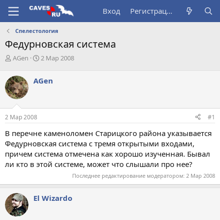
Вход
Регистрация
Спелестология
Федурновская система
А
Д
AGen
2 Мар 2008
в
а
т
т
AGen
о
а
р
н
т
а
е
ч
2 Мар 2008
#1
м
а
ы
л
В перечне каменоломен Старицкого района указывается
а
Федурновская система с тремя открытыми входами,
причем система отмечена как хорошо изученная. Бывал
ли кто в этой системе, может что слышали про нее?
Последнее редактирование модератором:
2 Мар 2008
El Wizardo