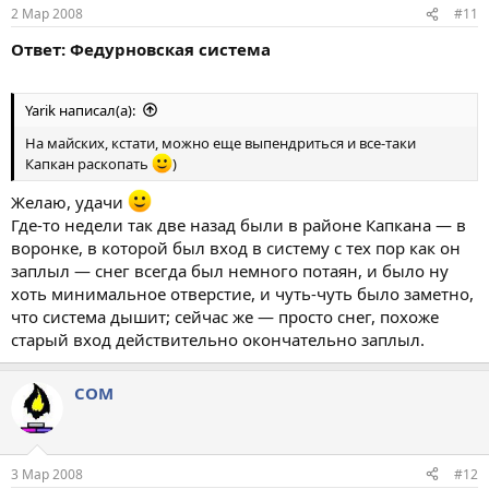
2 Мар 2008
#11
Ответ: Федурновская система
Yarik написал(а):
На майских, кстати, можно еще выпендриться и все-таки
Капкан раскопать
)
Желаю, удачи
Где-то недели так две назад были в районе Капкана — в
воронке, в которой был вход в систему с тех пор как он
заплыл — снег всегда был немного потаян, и было ну
хоть минимальное отверстие, и чуть-чуть было заметно,
что система дышит; сейчас же — просто снег, похоже
старый вход действительно окончательно заплыл.
COM
3 Мар 2008
#12