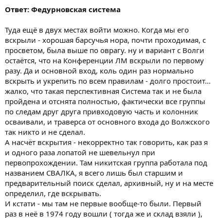
Ответ: Федурновская система
Туда ещё в двух местах войти можно. Когда мы его
вскрыли - хорошая барсучья нора, почти проходимая, с
просветом, была выше по оврагу. ну и вариант с Волги
остаётся, что на Конференции ЛМ вскрыли по первому
разу. Да и основной вход, коль один раз нормально
вскрыть и укрепить по всем правилам - долго простоит...
жалко, что такая перспективная Система так и не была
пройдена и отснята полностью, фактически все группы
по следам друг друга привходовую часть и колонник
осваивали, и траверса от основного входа до Волжского
так никто и не сделал.
А насчёт вскрытия - некорректно так говорить, как раз я
и одного раза лопатой не шевельнул при
первопрохождении. Там никитская группа работала под
названием СВАЛКА, я всего лишь был старшим и
предварительный поиск сделал, архивный, ну и на месте
определил, где вскрывать.
И кстати - мы там не первые вообще-то были. Первый
раз в неё в 1974 году вошли ( тогда же и склад взяли ),