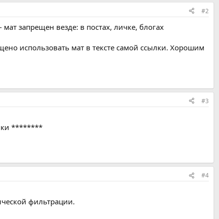
#2
 мат запрещен везде: в постах, личке, блогах
ено использовать мат в тексте самой ссылки. Хорошим
#3
ки ********
#4
ической фильтрации.