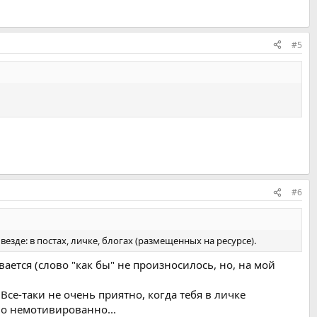
#5
#6
езде: в постах, личке, блогах (размещенных на ресурсе).
вается (слово "как бы" не произносилось, но, на мой
 Все-таки не очень приятно, когда тебя в личке
но немотивированно...