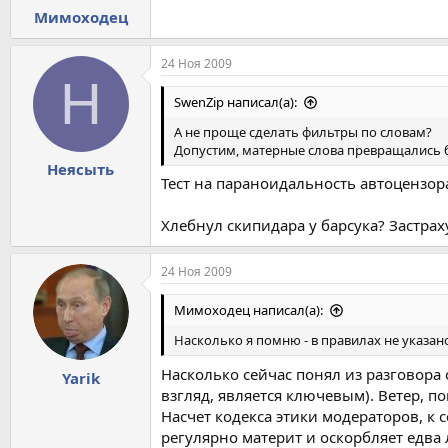
Мимоходец
24 Ноя 2009
Н
SwenZip написал(а):
А не проще сделать фильтры по словам?
Допустим, матерные слова превращались бы
Неясыть
Тест на параноидальность автоцензор
Хлебнул скипидара у барсука? Застрах
24 Ноя 2009
Мимоходец написал(а):
Насколько я помню - в правилах не указано
Насколько сейчас понял из разговора с
Yarik
взгляд, является ключевым). Ветер, по
Насчет кодекса этики модераторов, к с
регулярно материт и оскорбляет едва