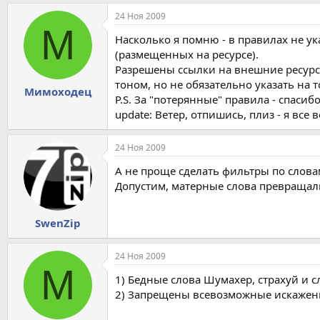
24 Ноя 2009
М
Насколько я помню - в правилах не ука
(размещенных на ресурсе).
Разрешены ссылки на внешние ресурс
тоном, но не обязательно указать на 
Мимоходец
P.S. За "потерянные" правила - спасиб
update: Ветер, отпишись, плиз - я все
24 Ноя 2009
А не проще сделать фильтры по слова
Допустим, матерные слова превращали
SwenZip
24 Ноя 2009
М
1) Бедные слова Шумахер, страхуй и с
2) Запрещены всевозможные искажени