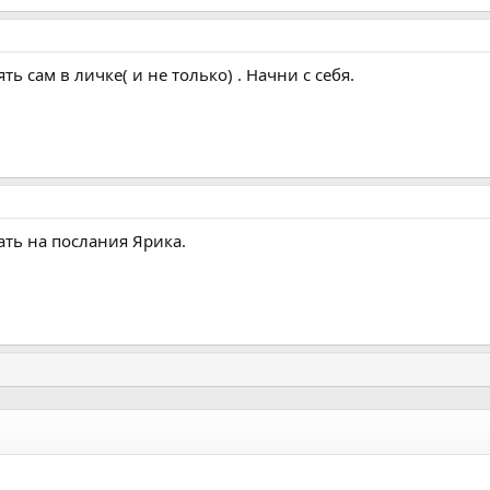
ь сам в личке( и не только) . Начни с себя.
ть на послания Ярика.