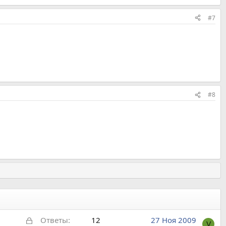
#7
#8
З
Ответы
12
27 Ноя 2009
V