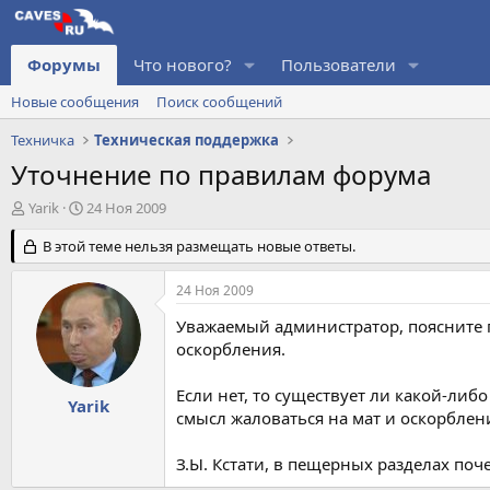
Форумы
Что нового?
Пользователи
Новые сообщения
Поиск сообщений
Техничка
Техническая поддержка
Уточнение по правилам форума
А
Д
Yarik
24 Ноя 2009
в
а
т
В этой теме нельзя размещать новые ответы.
т
о
а
р
н
24 Ноя 2009
т
а
е
ч
Уважаемый администратор, поясните п
м
а
оскорбления.
ы
л
а
Если нет, то существует ли какой-л
Yarik
смысл жаловаться на мат и оскорблен
З.Ы. Кстати, в пещерных разделах по