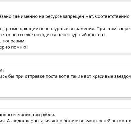
зано где именно на ресурсе запрещен мат. Соответственно -
ы, размещающие нецензурные выражения. При этом запрещ
то что по ссылке находится нецензурный контент.
о, поправим.
 верно помню?
м?
сь бы при отправке поста вот в такие вот красивые звездоч
ловосочетания три рубля.
я. А людская фантазия явно богаче возможностей автомат