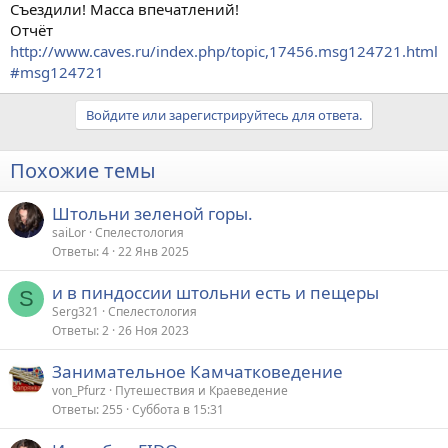
Съездили! Масса впечатлений!
Отчёт
http://www.caves.ru/index.php/topic,17456.msg124721.html
#msg124721
Войдите или зарегистрируйтесь для ответа.
Похожие темы
Штольни зеленой горы.
saiLor
Спелестология
Ответы
4
22 Янв 2025
и в пиндоссии штольни есть и пещеры
S
Serg321
Спелестология
Ответы
2
26 Ноя 2023
Занимательное Камчатковедение
von_Pfurz
Путешествия и Краеведение
Ответы
255
Суббота в 15:31