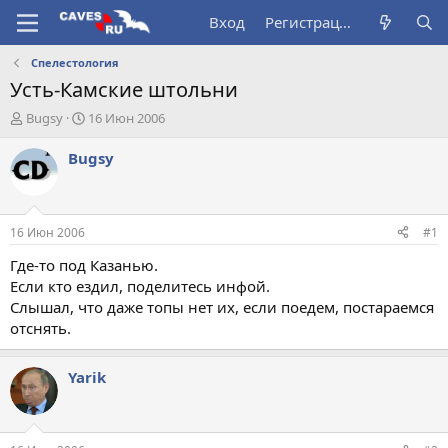
Вход
Регистрация
Спелестология
Усть-Камские штольни
А
Д
Bugsy
16 Июн 2006
в
а
т
т
Bugsy
о
а
р
н
т
а
е
ч
16 Июн 2006
#1
м
а
ы
л
Где-то под Казанью.
а
Если кто ездил, поделитесь инфой.
Слышал, что даже топы нет их, если поедем, постараемся
отснять.
Yarik