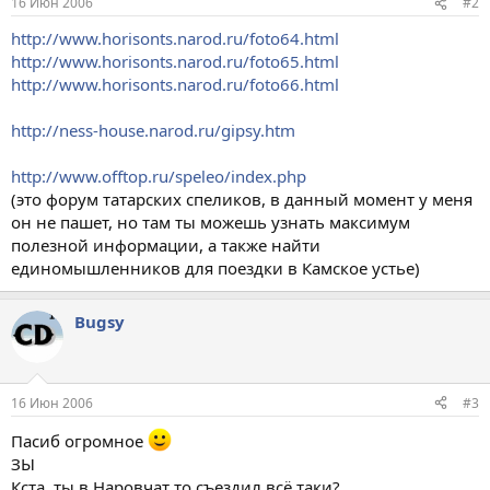
16 Июн 2006
#2
http://www.horisonts.narod.ru/foto64.html
http://www.horisonts.narod.ru/foto65.html
http://www.horisonts.narod.ru/foto66.html
http://ness-house.narod.ru/gipsy.htm
http://www.offtop.ru/speleo/index.php
(это форум татарских спеликов, в данный момент у меня
он не пашет, но там ты можешь узнать максимум
полезной информации, а также найти
единомышленников для поездки в Камское устье)
Bugsy
16 Июн 2006
#3
Пасиб огромное
ЗЫ
Кста, ты в Наровчат то съездил всё таки?