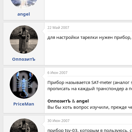
angel
22 Май 2007
для настройки тарелки нужен прибор, 
ОппозитЪ
6 Июн 2007
Прибор называется SAT-meter (аналог 
прописать на каждый транспондер а п
ОппозитЪ
&
angel
PriceMan
Вы бы хоть вопрос изучили, прежде ч
30 Июн 2007
прибор tsv-03, которым я пользуюсь, с