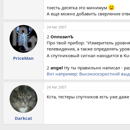
тоесть десятка это минимум
А еще можно добавить сверление отве
24 Авг 2007
2
ОппозитЪ
Про твой прибор: "Измеритель уровня
телевидения, а также определять уров
А спутниковый сигнал находится в Ku-
PriceMan
2
angel
Ну ты правильно написал - ра
Вот например: Высокоскоростной выде
24 Авг 2007
Кста, тестеры спутников есть уже даже
Darkcat