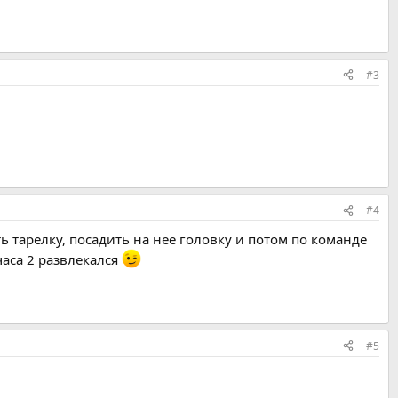
#3
#4
ь тарелку, посадить на нее головку и потом по команде
часа 2 развлекался
#5