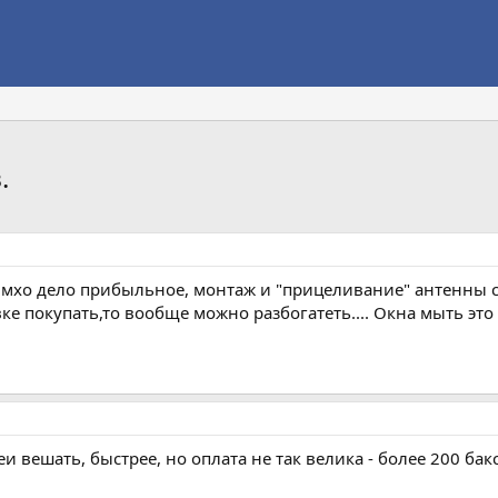
.
мхо дело прибыльное, монтаж и "прицеливание" антенны ст
е покупать,то вообще можно разбогатеть.... Окна мыть это 
и вешать, быстрее, но оплата не так велика - более 200 бак