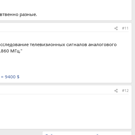
свтвенно разные.
#11
 исследование телевизионных сигналов аналогового
.860 МГц."
 = 9400 $
#12