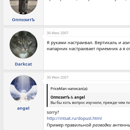
ОппозитЪ
30 Июн 2007
Я руками настраивал. Вертикаль и азим
напарник настраивает приемник а я о
Darkcat
30 Июн 2007
PriceMan написал(а):
ОппозитЪ
&
angel
Вы бы хоть вопрос изучили, прежде чем пи
angel
sorry?
http://intsat.ru/dopusl.html
Пример правильной
разводки
антенн