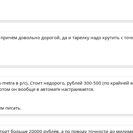
причём довольно дорогой, да и тарелку надо крутить с точн
s-metra в р/с). Стоит недорого, рублей 300-500 (по крайней
отом он вообще в автомате настраивается.
ем писать.
тоит больше 20000 рублёв, а по поводу точности до милимет