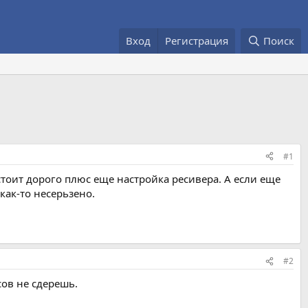
Вход
Регистрация
Поиск
#1
оит дорого плюс еще настройка ресивера. А если еще
как-то несерьзено.
#2
сов не сдерешь.