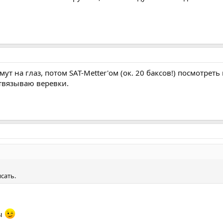
ут на глаз, потом SAT-Metter'ом (ок. 20 баксов!) посмотрет
твязываю веревки.
сать.
ы