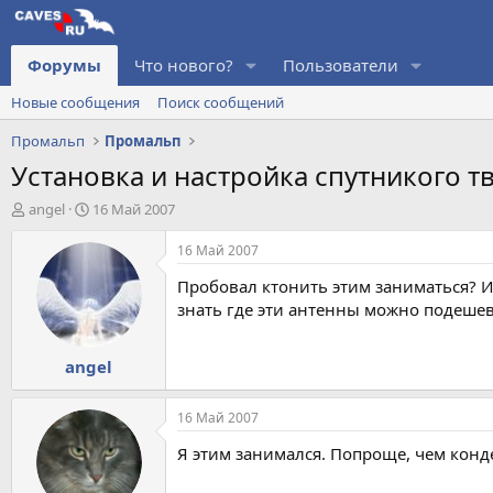
Форумы
Что нового?
Пользователи
Новые сообщения
Поиск сообщений
Промальп
Промальп
Установка и настройка спутникого тв
А
Д
angel
16 Май 2007
в
а
т
т
16 Май 2007
о
а
Пробовал ктонить этим заниматься? И
р
н
т
а
знать где эти антенны можно подешевк
е
ч
м
а
angel
ы
л
а
16 Май 2007
Я этим занимался. Попроще, чем конде