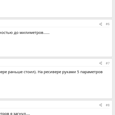
#6
остью до милиметров......
#7
 мере раньше стоил). На ресивере руками 5 параметров
#8
ров я загнул....