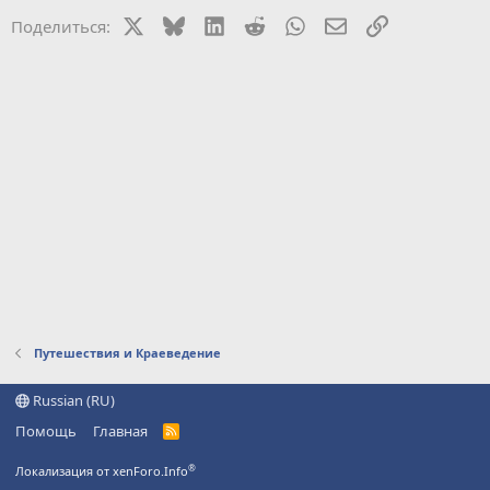
X
Bluesky
LinkedIn
Reddit
WhatsApp
Электронная поч
Ссылка
Поделиться:
Путешествия и Краеведение
Russian (RU)
Помощь
Главная
R
S
S
®
Локализация от xenForo.Info