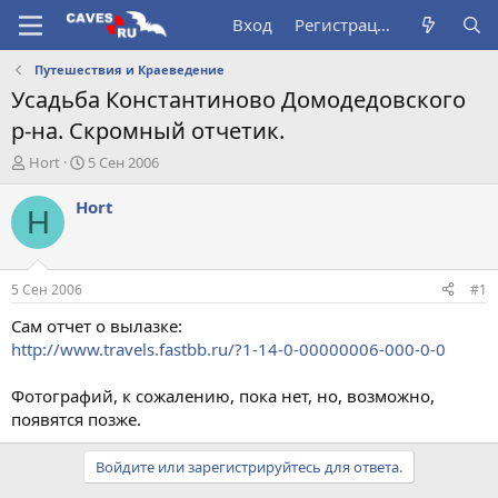
Вход
Регистрация
Путешествия и Краеведение
Усадьба Константиново Домодедовского
р-на. Скромный отчетик.
А
Д
Hort
5 Сен 2006
в
а
т
т
Hort
H
о
а
р
н
т
а
е
ч
5 Сен 2006
#1
м
а
ы
л
Сам отчет о вылазке:
а
http://www.travels.fastbb.ru/?1-14-0-00000006-000-0-0
Фотографий, к сожалению, пока нет, но, возможно,
появятся позже.
Войдите или зарегистрируйтесь для ответа.