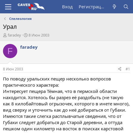
Вход
Регистрация
Спелеология
Урал
А
Д
faradey
8 Июн 2003
в
а
т
т
faradey
F
о
а
р
н
т
а
е
ч
8 Июн 2003
#1
м
а
ы
л
По поводу уральских пещер несколько вопросов
а
практического характера:
Интересует пещера Тёмная, что в пермской области
находится. Хотелось бы разрез её раздобыть (не такую
как 8 килобайтовый огрызочек, которого в инете много),
вид сверху и уточнить как до неё добираться от Губахи.
Имеются такие слегка расплывчатые сведения, что от
Губахи следует добраться до Старой деревни, а оттуда
пешком один километр на восток в поисках карстовой