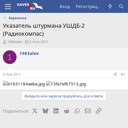
Вход
Регистрация
Барахолка
Указатель штурмана УШДБ-2
(Радиокомпас)
А
Д
1983alеx
6 Ноя 2011
в
а
т
т
1983alеx
1
о
а
р
н
т
а
е
ч
6 Ноя 2011
#1
м
а
ы
л
а
Войдите или зарегистрируйтесь для ответа.
X
Bluesky
LinkedIn
Reddit
WhatsApp
Электронная поч
Ссылка
Поделиться: