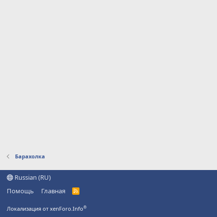
Барахолка
Russian (RU)
Помощь
Главная
R
S
S
®
Локализация от xenForo.Info