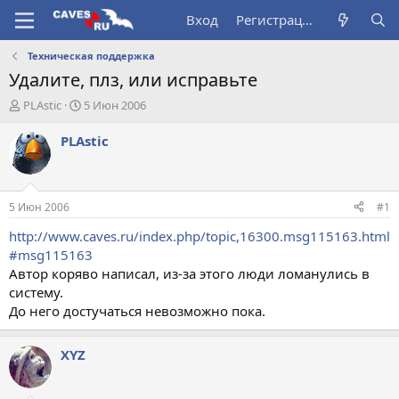
Вход
Регистрация
Техническая поддержка
Удалите, плз, или исправьте
А
Д
PLAstic
5 Июн 2006
в
а
т
т
PLAstic
о
а
р
н
т
а
е
ч
5 Июн 2006
#1
м
а
ы
л
http://www.caves.ru/index.php/topic,16300.msg115163.html
а
#msg115163
Автор коряво написал, из-за этого люди ломанулись в
систему.
До него достучаться невозможно пока.
XYZ