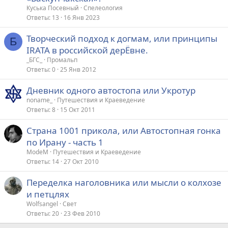
Куська Посевный
Спелеология
Ответы
13
16 Янв 2023
Творческий подход к догмам, или принципы
Б
IRATA в российской дерЁвне.
_БГС_
Промальп
Ответы
0
25 Янв 2012
Дневник одного автостопа или Укротур
noname_
Путешествия и Краеведение
Ответы
8
15 Окт 2011
Страна 1001 прикола, или Автостопная гонка
по Ирану - часть 1
ModeM
Путешествия и Краеведение
Ответы
14
27 Окт 2010
Переделка наголовника или мысли о колхозе
и петцлях
Wolfsangel
Свет
Ответы
20
23 Фев 2010