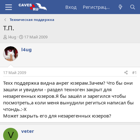
Вход
Регистрация
Техническая поддержка
Т.П.
А
Д
l4ug
17 Май 2009
в
а
т
т
l4ug
о
а
р
н
т
а
е
ч
17 Май 2009
#1
м
а
ы
л
Техх поддержка видна анрег юзерам.Зачем? Что бы они
а
зашли и увидели - раздел техноген закрыт для
незарегенных юзеров.Я бы зашёл и зарегился чтобы
посмотреть,а коли меня вынудили региться написал бы
чтондь.:-X
Может закрыть его для незарегенных юзеров?
veter
V