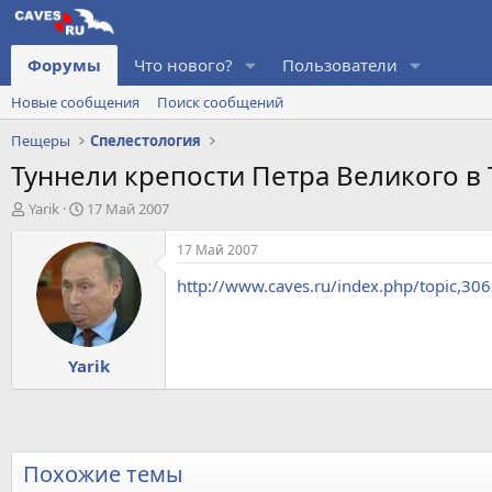
Форумы
Что нового?
Пользователи
Новые сообщения
Поиск сообщений
Пещеры
Спелестология
Туннели крепости Петра Великого в
А
Д
Yarik
17 Май 2007
в
а
т
т
17 Май 2007
о
а
http://www.caves.ru/index.php/topic,306
р
н
т
а
е
ч
м
а
Yarik
ы
л
а
Похожие темы