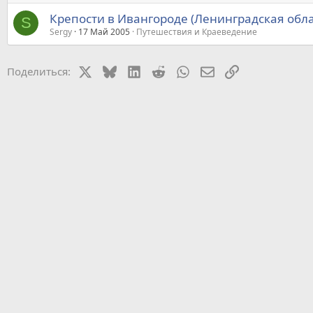
Крепости в Ивангороде (Ленинградская обла
S
Sergy
17 Май 2005
Путешествия и Краеведение
X
Bluesky
LinkedIn
Reddit
WhatsApp
Электронная почт
Ссылка
Поделиться: